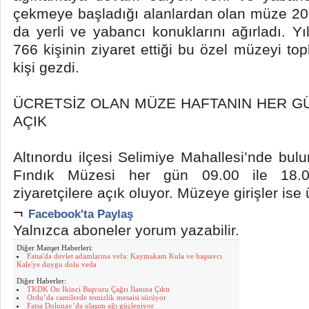
çekmeye başladığı alanlardan olan müze 2026
da yerli ve yabancı konuklarını ağırladı. Yı
766 kişinin ziyaret ettiği bu özel müzeyi t
kişi gezdi.
ÜCRETSİZ OLAN MÜZE HAFTANIN HER G
AÇIK
Altınordu ilçesi Selimiye Mahallesi’nde b
Fındık Müzesi her gün 09.00 ile 18.00
ziyaretçilere açık oluyor. Müzeye girişler ise 
¬
Facebook'ta Paylaş
Yalnızca aboneler yorum yazabilir.
Diğer Manşet Haberleri:
Fatsa'da devlet adamlarına vefa: Kaymakam Kula ve başsavcı
Kale'ye duygu dolu veda
Diğer Haberler:
TKDK On İkinci Başvuru Çağrı İlanına Çıktı
Ordu’da camilerde temizlik mesaisi sürüyor
Fatsa Dolunay’da ulaşım ağı güçleniyor