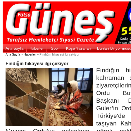
Ana Sayfa
Haberler
Spor
Köşe Yazarları
Bunları Biliyor mus
Ana Sayfa
»
Haberler
» Fındığın hikayesi ilgi çekiyor
Fındığın hikayesi ilgi çekiyor
Fındığın hi
kahraman s
ziyaretçiler
Ordu Büy
Başkanı 
Güler’in Or
Türkiye'de
taşıyan Ka
Müzesi Ordu’ya gelenlerin uğrak nokt