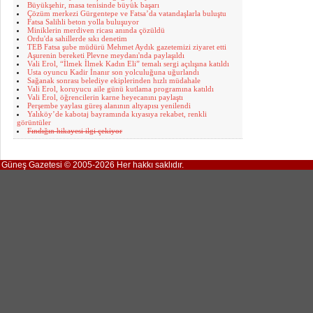
Büyükşehir, masa tenisinde büyük başarı
Çözüm merkezi Gürgentepe ve Fatsa’da vatandaşlarla buluştu
Fatsa Salihli beton yolla buluşuyor
Miniklerin merdiven ricası anında çözüldü
Ordu'da sahillerde sıkı denetim
TEB Fatsa şube müdürü Mehmet Aydık gazetemizi ziyaret etti
Aşurenin bereketi Plevne meydanı'nda paylaşıldı
Vali Erol, “İlmek İlmek Kadın Eli” temalı sergi açılışına katıldı
Usta oyuncu Kadir İnanır son yolculuğuna uğurlandı
Sağanak sonrası belediye ekiplerinden hızlı müdahale
Vali Erol, koruyucu aile günü kutlama programına katıldı
Vali Erol, öğrencilerin karne heyecanını paylaştı
Perşembe yaylası güreş alanının altyapısı yenilendi
Yalıköy’de kabotaj bayramında kıyasıya rekabet, renkli
görüntüler
Fındığın hikayesi ilgi çekiyor
Güneş Gazetesi © 2005-2026 Her hakkı saklıdır.