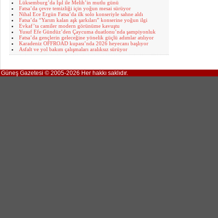
Lüksemburg’da Işıl ile Melih’in mutlu günü
Fatsa’da çevre temizliği için yoğun mesai sürüyor
Nihal Ece Ergün Fatsa’da ilk solo konseriyle sahne aldı
Fatsa’da “Yarım kalan aşk şarkıları” konserine yoğun ilgi
Evkaf’ta camiler modern görünüme kavuştu
Yusuf Efe Gündüz’den Çaycuma duatlonu’nda şampiyonluk
Fatsa’da gençlerin geleceğine yönelik güçlü adımlar atılıyor
Karadeniz OFFROAD kupası’nda 2026 heyecanı başlıyor
Asfalt ve yol bakım çalışmaları aralıksız sürüyor
Güneş Gazetesi © 2005-2026 Her hakkı saklıdır.