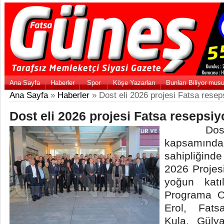
Ana Sayfa
Haberler
Spor
Köşe Yazarları
Bunları Biliyor mus
Ana Sayfa
»
Haberler
» Dost eli 2026 projesi Fatsa rese
Dost eli 2026 projesi Fatsa reseps
Dost El
kapsamında
sahipliğinde
2026 Projes
yoğun katılı
Programa O
Erol, Fat
Kula, Güly