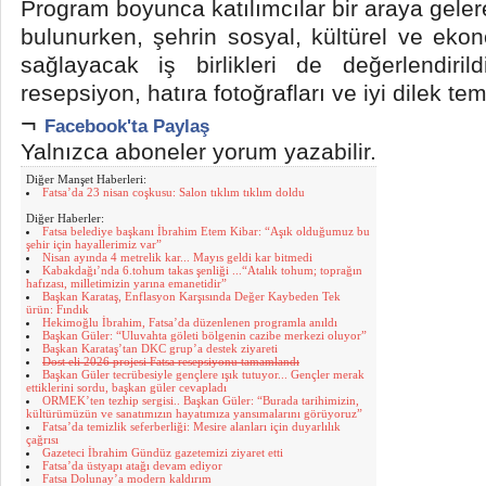
Program boyunca katılımcılar bir araya geler
bulunurken, şehrin sosyal, kültürel ve ekon
sağlayacak iş birlikleri de değerlendiril
resepsiyon, hatıra fotoğrafları ve iyi dilek te
¬
Facebook'ta Paylaş
Yalnızca aboneler yorum yazabilir.
Diğer Manşet Haberleri:
Fatsa’da 23 nisan coşkusu: Salon tıklım tıklım doldu
Diğer Haberler:
Fatsa belediye başkanı İbrahim Etem Kibar: “Aşık olduğumuz bu
şehir için hayallerimiz var”
Nisan ayında 4 metrelik kar... Mayıs geldi kar bitmedi
Kabakdağı’nda 6.tohum takas şenliği ...“Atalık tohum; toprağın
hafızası, milletimizin yarına emanetidir”
Başkan Karataş, Enflasyon Karşısında Değer Kaybeden Tek
ürün: Fındık
Hekimoğlu İbrahim, Fatsa’da düzenlenen programla anıldı
Başkan Güler: “Uluvahta göleti bölgenin cazibe merkezi oluyor”
Başkan Karataş’tan DKC grup’a destek ziyareti
Dost eli 2026 projesi Fatsa resepsiyonu tamamlandı
Başkan Güler tecrübesiyle gençlere ışık tutuyor... Gençler merak
ettiklerini sordu, başkan güler cevapladı
ORMEK’ten tezhip sergisi.. Başkan Güler: “Burada tarihimizin,
kültürümüzün ve sanatımızın hayatımıza yansımalarını görüyoruz”
Fatsa’da temizlik seferberliği: Mesire alanları için duyarlılık
çağrısı
Gazeteci İbrahim Gündüz gazetemizi ziyaret etti
Fatsa’da üstyapı atağı devam ediyor
Fatsa Dolunay’a modern kaldırım