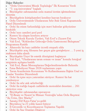
Diğer Haberler:
“Ordu Üniversitesi Müzik Topluluğu” İlk Konserini Verdi
“3. yaş üniversitesi” başladı
Büyükşehir zabıtasından unlu mamul üretim işletmelerine
denetim
Büyükşehrin kütüphaneleri kendine hayran bırakıyor
Ordu Üniversitesinde Uluslararası Sıfır Atık Günü Kapsamında
Panel Düzenlendi
Ordu’da otizm farkındalığı için mavi balonlar gökyüzüne
bırakıldı
Ordu’nun camileri pırıl pırıl
Kumru’da ulaşım konforu artıyor
Otizm Teknik Kurulu Üyeleri, Vali Erol’u Ziyaret Etti
Vali Erol, “Köklerden Geleceğe-Ordu Gastronomi Buluşması”
Programına Katıldı
Altınordu’da bazı caddeler ücretli otopark oldu
Büyükşehir araç filosunu her geçen gün genişletiyor…. 5 yeni iş
makinesi daha alındı
Büyükşehir Ünye’de estetik dönüşümü başlatıyor
Vali Erol, “Uluslararası tarım orman ve insan” konulu fotoğraf
sergisinin açılışına katıldı
Vali Erol, Basın Mensuplarına Değerlendirmelerde Bulundu
Fatsa Belediyesi Nisan 2026 toplantısını yaptı
Tarım Arazilerinin Korunması Ve Kullanılmasına İlişkin Usul ve
Esaslar Yeniden Düzenlendi
Ordu’da içme suyu yatırımları sürüyor: Kumru’da hat
yenileniyor
Ordu’da sıfır atık seferberliği
Ordu’da trafiğe kapalı caddelerde motosiklet denetimi… 261
sürücüye ceza
Büyükşehir zabıtasından operasyon
"D-Ream ve Nusret’in Mimarı Veziroğlu’ndan Ordu Reçetesi:
“Az Ürün, Dev Marka'"
Sanatçı Elif Kaya Fatsa’ya geldi
Büyükkoç’ta 25 yıllık hasret bitiyor
İl Güvenlik ve Koordinasyon Toplantısı Yapıldı
Ordu’da Suç Oranları Düşüyor