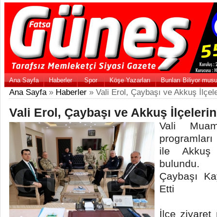
Ana Sayfa
Haberler
Spor
Köşe Yazarları
Bunları Biliyor mus
Ana Sayfa
»
Haberler
» Vali Erol, Çaybaşı ve Akkuş İlçeler
Vali Erol, Çaybaşı ve Akkuş İlçelerini
Vali Muam
programlar
ile Akkuş 
bulundu.
Çaybaşı Ka
Etti
İlçe ziyaret