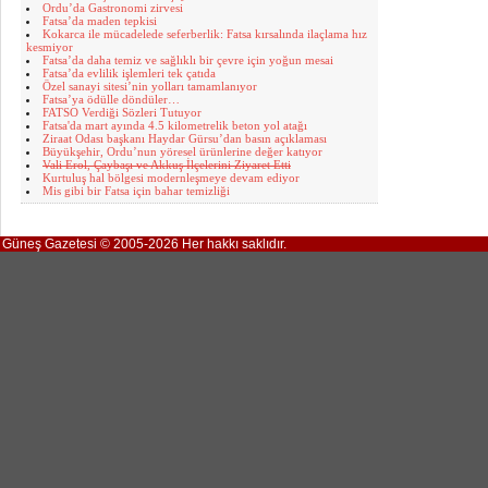
Ordu’da Gastronomi zirvesi
Fatsa’da maden tepkisi
Kokarca ile mücadelede seferberlik: Fatsa kırsalında ilaçlama hız
kesmiyor
Fatsa’da daha temiz ve sağlıklı bir çevre için yoğun mesai
Fatsa’da evlilik işlemleri tek çatıda
Özel sanayi sitesi’nin yolları tamamlanıyor
Fatsa’ya ödülle döndüler…
FATSO Verdiği Sözleri Tutuyor
Fatsa'da mart ayında 4.5 kilometrelik beton yol atağı
Ziraat Odası başkanı Haydar Gürsu’dan basın açıklaması
Büyükşehir, Ordu’nun yöresel ürünlerine değer katıyor
Vali Erol, Çaybaşı ve Akkuş İlçelerini Ziyaret Etti
Kurtuluş hal bölgesi modernleşmeye devam ediyor
Mis gibi bir Fatsa için bahar temizliği
Güneş Gazetesi © 2005-2026 Her hakkı saklıdır.