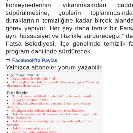
konteynerlerinin yıkanmasından ca
süpürülmesine, çöplerin toplanmasın
duraklarının temizliğine kadar birçok alanda
görev yapıyor. Her şey daha temiz bir Fatsa
aynı hassasiyet ve titizlikle sürdüreceğiz.” de
Fatsa Belediyesi, ilçe genelinde temizlik faa
program dahilinde sürdürecek.
¬
Facebook'ta Paylaş
Yalnızca aboneler yorum yazabilir.
Diğer Manşet Haberleri:
Başkan güler ile dolu dolu 7 yıl
Dervişoğlu’ndan Ordu’nun yüzde 75’i için sert çıkış: “Vatandaş
direnmesin de ne yapsın!”
Diğer Haberler:
“Ordu Üniversitesi Müzik Topluluğu” İlk Konserini Verdi
“3. yaş üniversitesi” başladı
Büyükşehir zabıtasından unlu mamul üretim işletmelerine
denetim
Büyükşehrin kütüphaneleri kendine hayran bırakıyor
Ordu Üniversitesinde Uluslararası Sıfır Atık Günü Kapsamında
Panel Düzenlendi
Ordu’da otizm farkındalığı için mavi balonlar gökyüzüne
bırakıldı
Ordu’nun camileri pırıl pırıl
Kumru’da ulaşım konforu artıyor