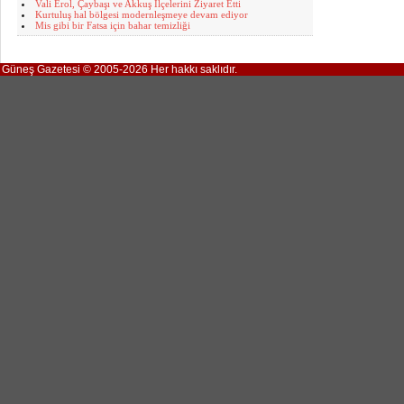
Vali Erol, Çaybaşı ve Akkuş İlçelerini Ziyaret Etti
Kurtuluş hal bölgesi modernleşmeye devam ediyor
Mis gibi bir Fatsa için bahar temizliği
Güneş Gazetesi © 2005-2026 Her hakkı saklıdır.