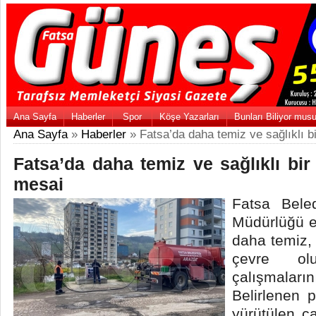
Ana Sayfa
Haberler
Spor
Köşe Yazarları
Bunları Biliyor mus
Ana Sayfa
»
Haberler
» Fatsa’da daha temiz ve sağlıklı b
Fatsa’da daha temiz ve sağlıklı bir
mesai
Fatsa Beled
Müdürlüğü ek
daha temiz, 
çevre olu
çalışmaların
Belirlenen 
yürütülen ç