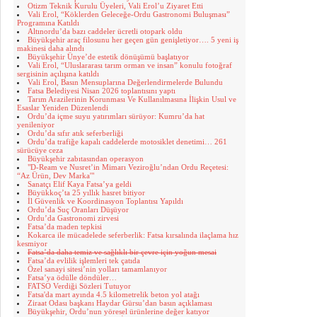
Otizm Teknik Kurulu Üyeleri, Vali Erol’u Ziyaret Etti
Vali Erol, “Köklerden Geleceğe-Ordu Gastronomi Buluşması”
Programına Katıldı
Altınordu’da bazı caddeler ücretli otopark oldu
Büyükşehir araç filosunu her geçen gün genişletiyor…. 5 yeni iş
makinesi daha alındı
Büyükşehir Ünye’de estetik dönüşümü başlatıyor
Vali Erol, “Uluslararası tarım orman ve insan” konulu fotoğraf
sergisinin açılışına katıldı
Vali Erol, Basın Mensuplarına Değerlendirmelerde Bulundu
Fatsa Belediyesi Nisan 2026 toplantısını yaptı
Tarım Arazilerinin Korunması Ve Kullanılmasına İlişkin Usul ve
Esaslar Yeniden Düzenlendi
Ordu’da içme suyu yatırımları sürüyor: Kumru’da hat
yenileniyor
Ordu’da sıfır atık seferberliği
Ordu’da trafiğe kapalı caddelerde motosiklet denetimi… 261
sürücüye ceza
Büyükşehir zabıtasından operasyon
"D-Ream ve Nusret’in Mimarı Veziroğlu’ndan Ordu Reçetesi:
“Az Ürün, Dev Marka'"
Sanatçı Elif Kaya Fatsa’ya geldi
Büyükkoç’ta 25 yıllık hasret bitiyor
İl Güvenlik ve Koordinasyon Toplantısı Yapıldı
Ordu’da Suç Oranları Düşüyor
Ordu’da Gastronomi zirvesi
Fatsa’da maden tepkisi
Kokarca ile mücadelede seferberlik: Fatsa kırsalında ilaçlama hız
kesmiyor
Fatsa’da daha temiz ve sağlıklı bir çevre için yoğun mesai
Fatsa’da evlilik işlemleri tek çatıda
Özel sanayi sitesi’nin yolları tamamlanıyor
Fatsa’ya ödülle döndüler…
FATSO Verdiği Sözleri Tutuyor
Fatsa'da mart ayında 4.5 kilometrelik beton yol atağı
Ziraat Odası başkanı Haydar Gürsu’dan basın açıklaması
Büyükşehir, Ordu’nun yöresel ürünlerine değer katıyor