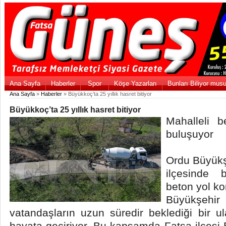
Ana Sayfa
Haberler
Spor
Köşe Yazarları
Bunları Biliyor mus
Ana Sayfa
»
Haberler
» Büyükkoç’ta 25 yıllık hasret bitiyor
Büyükkoç’ta 25 yıllık hasret bitiyor
Mahalleli b
buluşuyor
Ordu Büyükş
ilçesinde 
beton yol ko
Büyükşeh
vatandaşların uzun süredir beklediği bir 
hayata geçiriyor. Bu kapsamda Fatsa ilçesi