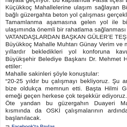
Küçükkoç Mahallelerine ulaşım sağlayan B
bağlı güzergahta beton yol çalışması gerçekle
Tamamlanma aşamasına gelen yol ile birl
ulaşımında önemli bir rahatlama sağlanması 
VATANDAŞLARDAN BAŞKAN GÜLER’E TE
Büyükkoç Mahalle Muhtarı Günay Verim ve m
yıllardır bekledikleri yol konforuna kavu
Büyükşehir Belediye Başkanı Dr. Mehmet Hi
ettiler:
Mahalle sakinleri şöyle konuştular:
“20-25 yıldır bu çalışmayı bekliyoruz. Şu 
bize oldukça memnun etti. Başta Hilmi G
emeği geçen herkese çok teşekkür ediyoruz.
Öte yandan bu güzergahın Duayeri Mah
kısmında da OSKİ çalışmalarının ardında
başlanılacak.
¬
Facebook'ta Paylaş