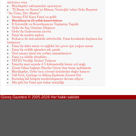
sürücüye ceza
Büyükşehir zabıtasından operasyon
"D-Ream ve Nusret’in Mimarı Veziroğlu’ndan Ordu Reçetesi:
“Az Ürün, Dev Marka'"
Sanatçı Elif Kaya Fatsa’ya geldi
Büyükkoç’ta 25 yıllık hasret bitiyor
İl Güvenlik ve Koordinasyon Toplantısı Yapıldı
Ordu’da Suç Oranları Düşüyor
Ordu’da Gastronomi zirvesi
Fatsa’da maden tepkisi
Kokarca ile mücadelede seferberlik: Fatsa kırsalında ilaçlama hız
kesmiyor
Fatsa’da daha temiz ve sağlıklı bir çevre için yoğun mesai
Fatsa’da evlilik işlemleri tek çatıda
Özel sanayi sitesi’nin yolları tamamlanıyor
Fatsa’ya ödülle döndüler…
FATSO Verdiği Sözleri Tutuyor
Fatsa'da mart ayında 4.5 kilometrelik beton yol atağı
Ziraat Odası başkanı Haydar Gürsu’dan basın açıklaması
Büyükşehir, Ordu’nun yöresel ürünlerine değer katıyor
Vali Erol, Çaybaşı ve Akkuş İlçelerini Ziyaret Etti
Kurtuluş hal bölgesi modernleşmeye devam ediyor
Mis gibi bir Fatsa için bahar temizliği
Güneş Gazetesi © 2005-2026 Her hakkı saklıdır.