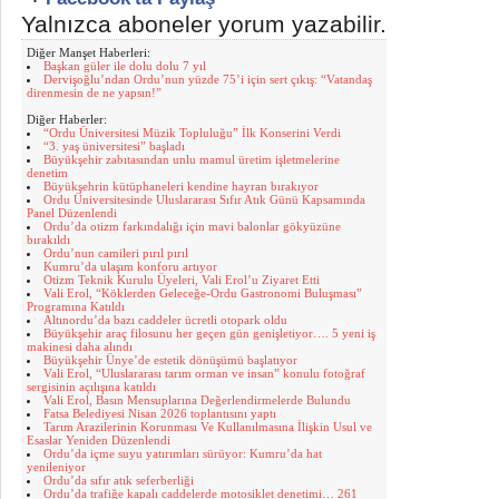
Yalnızca aboneler yorum yazabilir.
Diğer Manşet Haberleri:
Başkan güler ile dolu dolu 7 yıl
Dervişoğlu’ndan Ordu’nun yüzde 75’i için sert çıkış: “Vatandaş
direnmesin de ne yapsın!”
Diğer Haberler:
“Ordu Üniversitesi Müzik Topluluğu” İlk Konserini Verdi
“3. yaş üniversitesi” başladı
Büyükşehir zabıtasından unlu mamul üretim işletmelerine
denetim
Büyükşehrin kütüphaneleri kendine hayran bırakıyor
Ordu Üniversitesinde Uluslararası Sıfır Atık Günü Kapsamında
Panel Düzenlendi
Ordu’da otizm farkındalığı için mavi balonlar gökyüzüne
bırakıldı
Ordu’nun camileri pırıl pırıl
Kumru’da ulaşım konforu artıyor
Otizm Teknik Kurulu Üyeleri, Vali Erol’u Ziyaret Etti
Vali Erol, “Köklerden Geleceğe-Ordu Gastronomi Buluşması”
Programına Katıldı
Altınordu’da bazı caddeler ücretli otopark oldu
Büyükşehir araç filosunu her geçen gün genişletiyor…. 5 yeni iş
makinesi daha alındı
Büyükşehir Ünye’de estetik dönüşümü başlatıyor
Vali Erol, “Uluslararası tarım orman ve insan” konulu fotoğraf
sergisinin açılışına katıldı
Vali Erol, Basın Mensuplarına Değerlendirmelerde Bulundu
Fatsa Belediyesi Nisan 2026 toplantısını yaptı
Tarım Arazilerinin Korunması Ve Kullanılmasına İlişkin Usul ve
Esaslar Yeniden Düzenlendi
Ordu’da içme suyu yatırımları sürüyor: Kumru’da hat
yenileniyor
Ordu’da sıfır atık seferberliği
Ordu’da trafiğe kapalı caddelerde motosiklet denetimi… 261