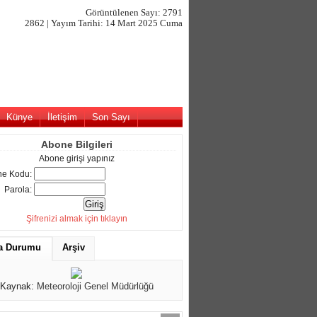
Görüntülenen Sayı: 2791
2862 | Yayım Tarihi: 14 Mart 2025 Cuma
Künye
İletişim
Son Sayı
Abone Bilgileri
Abone girişi yapınız
e Kodu:
Parola:
Şifrenizi almak için tıklayın
a Durumu
Arşiv
Kaynak:
Meteoroloji Genel Müdürlüğü