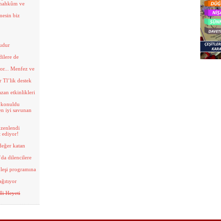
 mahkûm ve
mesin biz
ğudur
dilere de
or... Menfez ve
 Tl’lik destek
zan etkinlikleri
 konuldu
 en iyi savunan
üzenlendi
t ediyor!
değer katan
’da dilencilere
yleşi programına
ağıtıyor
li Heyeti