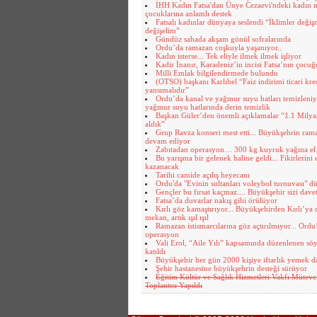
İHH Kadın Fatsa'dan Ünye Cezaevi'ndeki kadın
çocuklarına anlamlı destek
Fatsalı kadınlar dünyaya seslendi “İklimler değiş
değişelim”
Gündüz sahada akşam gönül sofralarında
Ordu’da ramazan coşkuyla yaşanıyor..
Kadın isterse... Tek eliyle ilmek ilmek işliyor
Kadir İnanır, Karadeniz’in incisi Fatsa’nın çocu
Milli Emlak bilgilendirmede bulundu
(OTSO) başkanı Karlıbel “Faiz indirimi ticari kre
yansımalıdır”
Ordu’da kanal ve yağmur suyu hatları temizleniy
yağmur suyu hatlarında derin temizlik
Başkan Güler’den önemli açıklamalar “1.1 Milyar
aldık”
Grup Ravza konseri mest etti... Büyükşehrin rama
devam ediyor
Zabıtadan operasyon… 300 kg kuyruk yağına el
Bu yarışma bir gelenek haline geldi... Fikirlerini
kazanacak
Tarihi camide açılış heyecanı
Ordu'da "Evinin sultanları voleybol turnuvası" d
Gençler bu fırsat kaçmaz.... Büyükşehir sizi dave
Fatsa’da duvarlar nakış gibi örülüyor
Kırlı göz kamaştırıyor... Büyükşehirden Kırlı’ya 
mekan, artık ışıl ışıl
Ramazan istismarcılarına göz açtırılmıyor... Ordu
operasyon
Vali Erol, “Aile Yılı” kapsamında düzenlenen sö
katıldı
Büyükşehir her gün 2000 kişiye iftarlık yemek d
Şehir hastanesine büyükşehrin desteği sürüyor
Eğitim Kültür ve Sağlık Hizmetleri Vakfı Mütevel
Toplantısı Yapıldı