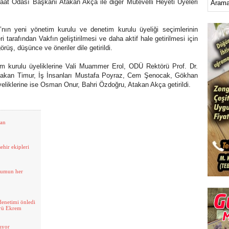
iraat Odası Başkanı Atakan Akça ile diğer Mütevelli Heyeti Üyeleri
’nın yeni yönetim kurulu ve denetim kurulu üyeliği seçimlerinin
ri tarafından Vakfın geliştirilmesi ve daha aktif hale getirilmesi için
üş, düşünce ve öneriler dile getirildi.
im kurulu üyeliklerine Vali Muammer Erol, ODÜ Rektörü Prof. Dr.
Hakan Timur, İş İnsanları Mustafa Poyraz, Cem Şenocak, Gökhan
liklerine ise Osman Onur, Bahri Özdoğru, Atakan Akça getirildi.
tan
ehir ekipleri
plumun her
denetimi önledi
örü Ekrem
ıyor