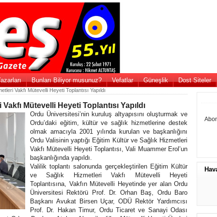
azarları
Bunları Biliyor musunuz?
Vefatlar
Güneşlik
Dost Siteler
tleri Vakfı Mütevelli Heyeti Toplantısı Yapıldı
 Vakfı Mütevelli Heyeti Toplantısı Yapıldı
Ordu Üniversitesi’nin kuruluş altyapısını oluşturmak ve
Abon
Ordu’daki eğitim, kültür ve sağlık hizmetlerine destek
olmak amacıyla 2001 yılında kurulan ve başkanlığını
Ordu Valisinin yaptığı Eğitim Kültür ve Sağlık Hizmetleri
Vakfı Mütevelli Heyeti Toplantısı, Vali Muammer Erol’un
başkanlığında yapıldı.
Valilik toplantı salonunda gerçekleştirilen Eğitim Kültür
Hav
ve Sağlık Hizmetleri Vakfı Mütevelli Heyeti
Toplantısına, Vakfın Mütevelli Heyetinde yer alan Ordu
Üniversitesi Rektörü Prof. Dr. Orhan Baş, Ordu Baro
Başkanı Avukat Birsen Uçar, ODÜ Rektör Yardımcısı
Prof. Dr. Hakan Timur, Ordu Ticaret ve Sanayi Odası