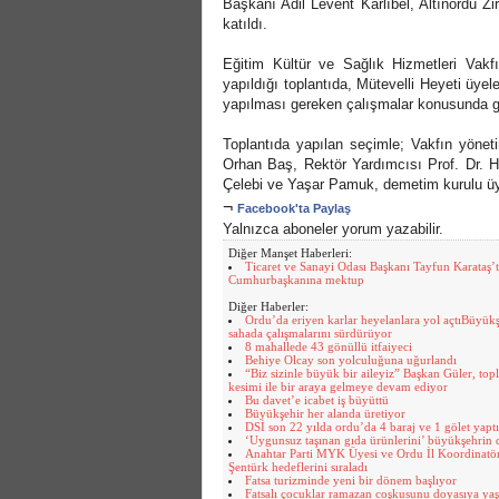
Başkanı Adil Levent Karlıbel, Altınordu Z
katıldı.
Eğitim Kültür ve Sağlık Hizmetleri Vakfı
yapıldığı toplantıda, Mütevelli Heyeti üyele
yapılması gereken çalışmalar konusunda gör
Toplantıda yapılan seçimle; Vakfın yönet
Orhan Baş, Rektör Yardımcısı Prof. Dr. 
Çelebi ve Yaşar Pamuk, demetim kurulu üye
¬
Facebook'ta Paylaş
Yalnızca aboneler yorum yazabilir.
Diğer Manşet Haberleri:
Ticaret ve Sanayi Odası Başkanı Tayfun Karataş’
Cumhurbaşkanına mektup
Diğer Haberler:
Ordu’da eriyen karlar heyelanlara yol açtıBüyükş
sahada çalışmalarını sürdürüyor
8 mahallede 43 gönüllü itfaiyeci
Behiye Olcay son yolculuğuna uğurlandı
“Biz sizinle büyük bir aileyiz” Başkan Güler, to
kesimi ile bir araya gelmeye devam ediyor
Bu davet’e icabet iş büyüttü
Büyükşehir her alanda üretiyor
DSİ son 22 yılda ordu’da 4 baraj ve 1 gölet yaptı
‘Uygunsuz taşınan gıda ürünlerini’ büyükşehrin 
Anahtar Parti MYK Üyesi ve Ordu İl Koordinat
Şentürk hedeflerini sıraladı
Fatsa turizminde yeni bir dönem başlıyor
Fatsalı çocuklar ramazan coşkusunu doyasıya yaş