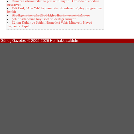
Ramazan istismarcılarına göz açtırılmıyor... Ordu’da dilencilere
operasyon
Vali Erol, “Aile Yılı” kapsamında düzenlenen söyleşi programına
katıldı
Büyükşehir her gün 2000 kişiye iftarlık yemek dağıtıyor
Şehir hastanesine büyükşehrin desteği sürüyor
Eğitim Kültür ve Sağlık Hizmetleri Vakfı Mütevelli Heyeti
Toplantısı Yapıldı
Güneş Gazetesi © 2005-2026 Her hakkı saklıdır.