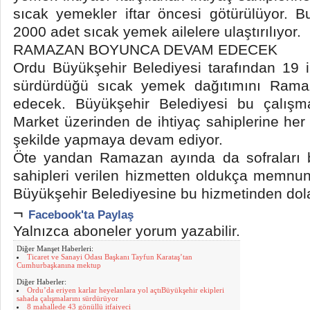
sıcak yemekler iftar öncesi götürülüyor.
2000 adet sıcak yemek ailelere ulaştırılıyor.
RAMAZAN BOYUNCA DEVAM EDECEK
Ordu Büyükşehir Belediyesi tarafından 19 
sürdürdüğü sıcak yemek dağıtımını Ram
edecek. Büyükşehir Belediyesi bu çalışm
Market üzerinden de ihtiyaç sahiplerine her 
şekilde yapmaya devam ediyor.
Öte yandan Ramazan ayında da sofraları 
sahipleri verilen hizmetten oldukça memnun 
Büyükşehir Belediyesine bu hizmetinden dola
¬
Facebook'ta Paylaş
Yalnızca aboneler yorum yazabilir.
Diğer Manşet Haberleri:
Ticaret ve Sanayi Odası Başkanı Tayfun Karataş’tan
Cumhurbaşkanına mektup
Diğer Haberler:
Ordu’da eriyen karlar heyelanlara yol açtıBüyükşehir ekipleri
sahada çalışmalarını sürdürüyor
8 mahallede 43 gönüllü itfaiyeci