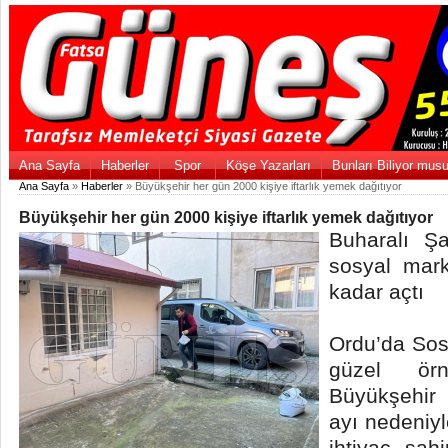
Ana Sayfa
Haberler
Spor
Köşe Yazarları
Bunları Biliyor mus
Ana Sayfa
»
Haberler
» Büyükşehir her gün 2000 kişiye iftarlık yemek dağıtıyor
Büyükşehir her gün 2000 kişiye iftarlık yemek dağıtıyor
Buharalı Ş
sosyal mark
kadar açtı
Ordu’da Sosy
güzel örne
Büyükşehir
ayı nedeniyl
ihtiyaç sah