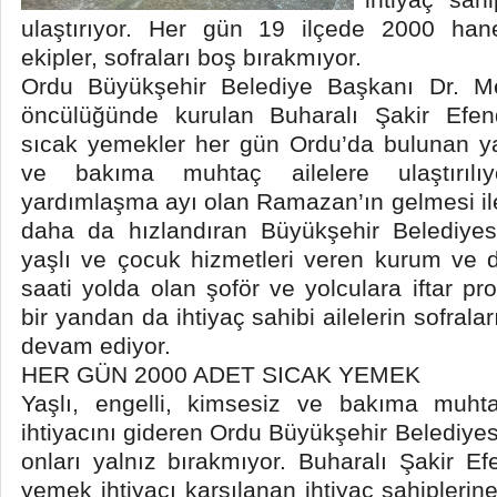
ulaştırıyor. Her gün 19 ilçede 2000 han
ekipler, sofraları boş bırakmıyor.
Ordu Büyükşehir Belediye Başkanı Dr. Me
öncülüğünde kurulan Buharalı Şakir Efend
sıcak yemekler her gün Ordu’da bulunan yaş
ve bakıma muhtaç ailelere ulaştırıl
yardımlaşma ayı olan Ramazan’ın gelmesi ile 
daha da hızlandıran Büyükşehir Belediyesi
yaşlı ve çocuk hizmetleri veren kurum ve de
saati yolda olan şoför ve yolculara iftar p
bir yandan da ihtiyaç sahibi ailelerin sofral
devam ediyor.
HER GÜN 2000 ADET SICAK YEMEK
Yaşlı, engelli, kimsesiz ve bakıma muhtaç
ihtiyacını gideren Ordu Büyükşehir Belediy
onları yalnız bırakmıyor. Buharalı Şakir E
yemek ihtiyacı karşılanan ihtiyaç sahipler