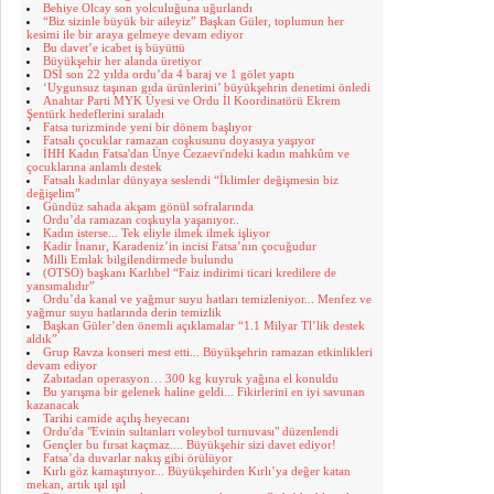
Behiye Olcay son yolculuğuna uğurlandı
“Biz sizinle büyük bir aileyiz” Başkan Güler, toplumun her
kesimi ile bir araya gelmeye devam ediyor
Bu davet’e icabet iş büyüttü
Büyükşehir her alanda üretiyor
DSİ son 22 yılda ordu’da 4 baraj ve 1 gölet yaptı
‘Uygunsuz taşınan gıda ürünlerini’ büyükşehrin denetimi önledi
Anahtar Parti MYK Üyesi ve Ordu İl Koordinatörü Ekrem
Şentürk hedeflerini sıraladı
Fatsa turizminde yeni bir dönem başlıyor
Fatsalı çocuklar ramazan coşkusunu doyasıya yaşıyor
İHH Kadın Fatsa'dan Ünye Cezaevi'ndeki kadın mahkûm ve
çocuklarına anlamlı destek
Fatsalı kadınlar dünyaya seslendi “İklimler değişmesin biz
değişelim”
Gündüz sahada akşam gönül sofralarında
Ordu’da ramazan coşkuyla yaşanıyor..
Kadın isterse... Tek eliyle ilmek ilmek işliyor
Kadir İnanır, Karadeniz’in incisi Fatsa’nın çocuğudur
Milli Emlak bilgilendirmede bulundu
(OTSO) başkanı Karlıbel “Faiz indirimi ticari kredilere de
yansımalıdır”
Ordu’da kanal ve yağmur suyu hatları temizleniyor... Menfez ve
yağmur suyu hatlarında derin temizlik
Başkan Güler’den önemli açıklamalar “1.1 Milyar Tl’lik destek
aldık”
Grup Ravza konseri mest etti... Büyükşehrin ramazan etkinlikleri
devam ediyor
Zabıtadan operasyon… 300 kg kuyruk yağına el konuldu
Bu yarışma bir gelenek haline geldi... Fikirlerini en iyi savunan
kazanacak
Tarihi camide açılış heyecanı
Ordu'da "Evinin sultanları voleybol turnuvası" düzenlendi
Gençler bu fırsat kaçmaz.... Büyükşehir sizi davet ediyor!
Fatsa’da duvarlar nakış gibi örülüyor
Kırlı göz kamaştırıyor... Büyükşehirden Kırlı’ya değer katan
mekan, artık ışıl ışıl