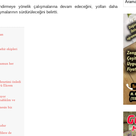
endirmeye yönelik çalışmalarına devam edeceğini, yolları daha
malarının sürdürüleceğini belirtti.
tan
ehir ekipleri
plumun her
denetimi önledi
örü Ekrem
ıyor
 mahkûm ve
mesin biz
ğudur
dilere de