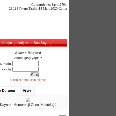
Görüntülenen Sayı: 2791
2862 | Yayım Tarihi: 14 Mart 2025 Cuma
Künye
İletişim
Son Sayı
Abone Bilgileri
Abone girişi yapınız
e Kodu:
Parola:
Şifrenizi almak için tıklayın
a Durumu
Arşiv
Kaynak:
Meteoroloji Genel Müdürlüğü