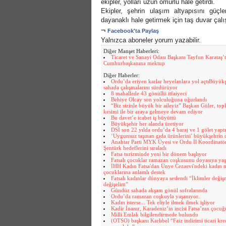
ekipler, yolları uzun ömürlü hale getirdi.
Ekipler, şehrin ulaşım altyapısını güçl
dayanaklı hale getirmek için taş duvar çalış
¬
Facebook'ta Paylaş
Yalnızca aboneler yorum yazabilir.
Diğer Manşet Haberleri:
Ticaret ve Sanayi Odası Başkanı Tayfun Karataş’
Cumhurbaşkanına mektup
Diğer Haberler:
Ordu’da eriyen karlar heyelanlara yol açtıBüyükş
sahada çalışmalarını sürdürüyor
8 mahallede 43 gönüllü itfaiyeci
Behiye Olcay son yolculuğuna uğurlandı
“Biz sizinle büyük bir aileyiz” Başkan Güler, to
kesimi ile bir araya gelmeye devam ediyor
Bu davet’e icabet iş büyüttü
Büyükşehir her alanda üretiyor
DSİ son 22 yılda ordu’da 4 baraj ve 1 gölet yaptı
‘Uygunsuz taşınan gıda ürünlerini’ büyükşehrin 
Anahtar Parti MYK Üyesi ve Ordu İl Koordinat
Şentürk hedeflerini sıraladı
Fatsa turizminde yeni bir dönem başlıyor
Fatsalı çocuklar ramazan coşkusunu doyasıya yaş
İHH Kadın Fatsa'dan Ünye Cezaevi'ndeki kadın
çocuklarına anlamlı destek
Fatsalı kadınlar dünyaya seslendi “İklimler değiş
değişelim”
Gündüz sahada akşam gönül sofralarında
Ordu’da ramazan coşkuyla yaşanıyor..
Kadın isterse... Tek eliyle ilmek ilmek işliyor
Kadir İnanır, Karadeniz’in incisi Fatsa’nın çocu
Milli Emlak bilgilendirmede bulundu
(OTSO) başkanı Karlıbel “Faiz indirimi ticari kre