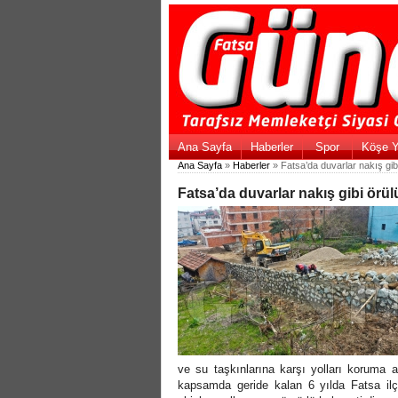
Ana Sayfa
Haberler
Spor
Köşe Y
Ana Sayfa
»
Haberler
» Fatsa’da duvarlar nakış gib
Fatsa’da duvarlar nakış gibi örül
ve su taşkınlarına karşı yolları koruma a
kapsamda geride kalan 6 yılda Fatsa ilç