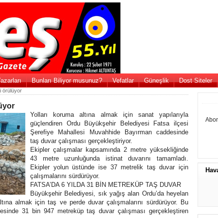
azarları
Bunları Biliyor musunuz?
Vefatlar
Güneşlik
Dost Siteler
i örülüyor
üyor
Yolları koruma altına almak için sanat yapılarıyla
Abon
güçlendiren Ordu Büyükşehir Belediyesi Fatsa ilçesi
Şerefiye Mahallesi Muvahhide Bayırman caddesinde
taş duvar çalışması gerçekleştiriyor.
Ekipler çalışmalar kapsamında 2 metre yüksekliğinde
43 metre uzunluğunda istinat duvarını tamamladı.
Ekipler yolun üstünde ise 37 metrelik taş duvar için
Hav
çalışmalarını sürdürüyor.
FATSA’DA 6 YILDA 31 BİN METREKÜP TAŞ DUVAR
Büyükşehir Belediyesi, sık yağış alan Ordu’da heyelan
ltına almak için taş ve perde duvar çalışmalarını sürdürüyor. Bu
esinde 31 bin 947 metreküp taş duvar çalışması gerçekleştiren