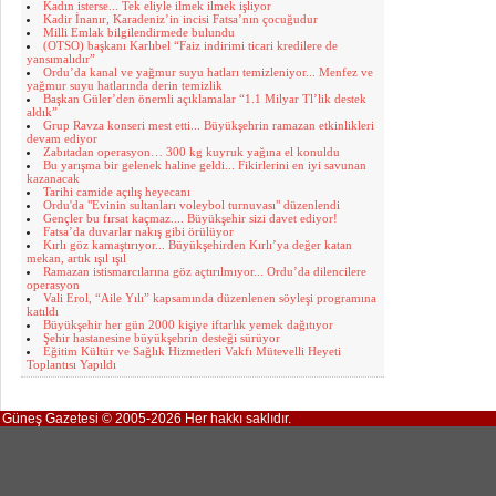
Kadın isterse... Tek eliyle ilmek ilmek işliyor
Kadir İnanır, Karadeniz’in incisi Fatsa’nın çocuğudur
Milli Emlak bilgilendirmede bulundu
(OTSO) başkanı Karlıbel “Faiz indirimi ticari kredilere de
yansımalıdır”
Ordu’da kanal ve yağmur suyu hatları temizleniyor... Menfez ve
yağmur suyu hatlarında derin temizlik
Başkan Güler’den önemli açıklamalar “1.1 Milyar Tl’lik destek
aldık”
Grup Ravza konseri mest etti... Büyükşehrin ramazan etkinlikleri
devam ediyor
Zabıtadan operasyon… 300 kg kuyruk yağına el konuldu
Bu yarışma bir gelenek haline geldi... Fikirlerini en iyi savunan
kazanacak
Tarihi camide açılış heyecanı
Ordu'da "Evinin sultanları voleybol turnuvası" düzenlendi
Gençler bu fırsat kaçmaz.... Büyükşehir sizi davet ediyor!
Fatsa’da duvarlar nakış gibi örülüyor
Kırlı göz kamaştırıyor... Büyükşehirden Kırlı’ya değer katan
mekan, artık ışıl ışıl
Ramazan istismarcılarına göz açtırılmıyor... Ordu’da dilencilere
operasyon
Vali Erol, “Aile Yılı” kapsamında düzenlenen söyleşi programına
katıldı
Büyükşehir her gün 2000 kişiye iftarlık yemek dağıtıyor
Şehir hastanesine büyükşehrin desteği sürüyor
Eğitim Kültür ve Sağlık Hizmetleri Vakfı Mütevelli Heyeti
Toplantısı Yapıldı
Güneş Gazetesi © 2005-2026 Her hakkı saklıdır.