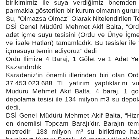
birikimimiz ile suya verdiğimiz önemden 
parmakla gösterilen bir kurum olmanın gururu
Su, “Olmazsa Olmaz” Olarak Nitelendirilen Tem
DSİ Genel Müdürü Mehmet Akif Balta, “Or
adet içme suyu tesisini (Ordu ve Ünye İçme
ve İsale Hatları) tamamladık. Bu tesisler ile
içmesuyu temin ediyoruz” dedi
Ordu İlimize 4 Baraj, 1 Gölet ve 1 Adet Ye
Kazandırdık
Karadeniz’in önemli illerinden biri olan O
37.453.023.688 TL yatırım yaptıklarını 
Müdürü Mehmet Akif Balta, 4 baraj, 1 göl
depolama tesisi ile 134 milyon m3 su depo
dedi.
DSİ Genel Müdürü Mehmet Akif Balta, “Hizm
en önemlisi Topçam Barajı’dır. Barajın te
metredir. 133 milyon m³ su biriktirme hac