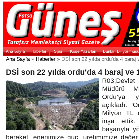
Ana Sayfa
Haberler
Spor
Köşe Yazarları
Bunları Biliyor mus
Ana Sayfa
»
Haberler
» DSİ son 22 yılda ordu’da 4 baraj v
DSİ son 22 yılda ordu’da 4 baraj ve 1
R03;Devle
Müdürü Me
Ordu’ya ya
açıkladı: “
Milyon TL 
inşa ettik
başarıyla y
bereket, enerjimize güç, üretimimize değer 