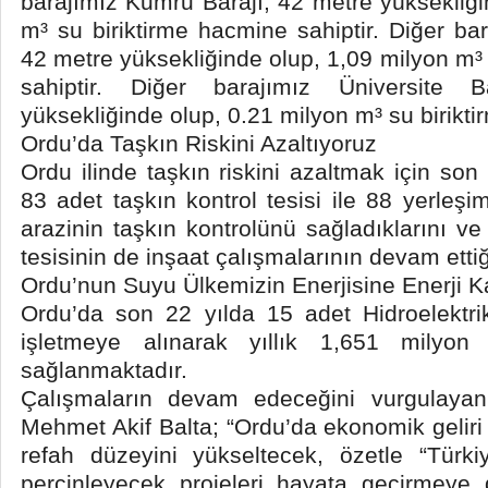
barajımız Kumru Barajı, 42 metre yüksekliği
m³ su biriktirme hacmine sahiptir. Diğer bar
42 metre yüksekliğinde olup, 1,09 milyon m³
sahiptir. Diğer barajımız Üniversite 
yüksekliğinde olup, 0.21 milyon m³ su birikti
Ordu’da Taşkın Riskini Azaltıyoruz
Ordu ilinde taşkın riskini azaltmak için so
83 adet taşkın kontrol tesisi ile 88 yerleş
arazinin taşkın kontrolünü sağladıklarını ve
tesisinin de inşaat çalışmalarının devam ettiğ
Ordu’nun Suyu Ülkemizin Enerjisine Enerji K
Ordu’da son 22 yılda 15 adet Hidroelektri
işletmeye alınarak yıllık 1,651 milyon
sağlanmaktadır.
Çalışmaların devam edeceğini vurgulay
Mehmet Akif Balta; “Ordu’da ekonomik geliri a
refah düzeyini yükseltecek, özetle “Türkiy
perçinleyecek projeleri hayata geçirmey