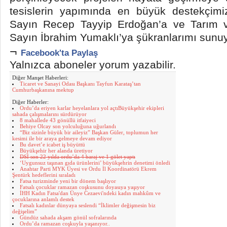
tesislerin yapımında en büyük destekçim
Sayın Recep Tayyip Erdoğan’a ve Tarım
Sayın İbrahim Yumaklı’ya şükranlarımı sunuy
¬
Facebook'ta Paylaş
Yalnızca aboneler yorum yazabilir.
Diğer Manşet Haberleri:
Ticaret ve Sanayi Odası Başkanı Tayfun Karataş’tan
Cumhurbaşkanına mektup
Diğer Haberler:
Ordu’da eriyen karlar heyelanlara yol açtıBüyükşehir ekipleri
sahada çalışmalarını sürdürüyor
8 mahallede 43 gönüllü itfaiyeci
Behiye Olcay son yolculuğuna uğurlandı
“Biz sizinle büyük bir aileyiz” Başkan Güler, toplumun her
kesimi ile bir araya gelmeye devam ediyor
Bu davet’e icabet iş büyüttü
Büyükşehir her alanda üretiyor
DSİ son 22 yılda ordu’da 4 baraj ve 1 gölet yaptı
‘Uygunsuz taşınan gıda ürünlerini’ büyükşehrin denetimi önledi
Anahtar Parti MYK Üyesi ve Ordu İl Koordinatörü Ekrem
Şentürk hedeflerini sıraladı
Fatsa turizminde yeni bir dönem başlıyor
Fatsalı çocuklar ramazan coşkusunu doyasıya yaşıyor
İHH Kadın Fatsa'dan Ünye Cezaevi'ndeki kadın mahkûm ve
çocuklarına anlamlı destek
Fatsalı kadınlar dünyaya seslendi “İklimler değişmesin biz
değişelim”
Gündüz sahada akşam gönül sofralarında
Ordu’da ramazan coşkuyla yaşanıyor..