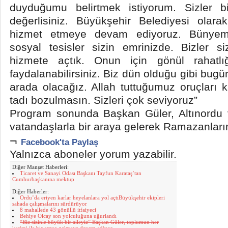
duyduğumu belirtmek istiyorum. Sizler b
değerlisiniz. Büyükşehir Belediyesi olara
hizmet etmeye devam ediyoruz. Bünyem
sosyal tesisler sizin emrinizde. Bizler siz
hizmete açtık. Onun için gönül rahatlığ
faydalanabilirsiniz. Biz dün olduğu gibi bugü
arada olacağız. Allah tuttuğumuz oruçları k
tadı bozulmasın. Sizleri çok seviyoruz”
Program sonunda Başkan Güler, Altınordu v
vatandaşlarla bir araya gelerek Ramazanlarını
¬
Facebook'ta Paylaş
Yalnızca aboneler yorum yazabilir.
Diğer Manşet Haberleri:
Ticaret ve Sanayi Odası Başkanı Tayfun Karataş’tan
Cumhurbaşkanına mektup
Diğer Haberler:
Ordu’da eriyen karlar heyelanlara yol açtıBüyükşehir ekipleri
sahada çalışmalarını sürdürüyor
8 mahallede 43 gönüllü itfaiyeci
Behiye Olcay son yolculuğuna uğurlandı
“Biz sizinle büyük bir aileyiz” Başkan Güler, toplumun her