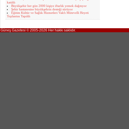
katıldı
Büyükşehir her gün 2000 kişiye iftarlık yemek dağıtıyor
Şehir hastanesine büyükşehrin desteği sürüyor
Eğitim Kültür ve Sağlık Hizmetleri Vakfı Mütevelli Heyeti
Toplantısı Yapıldı
Güneş Gazetesi © 2005-2026 Her hakkı saklıdır.