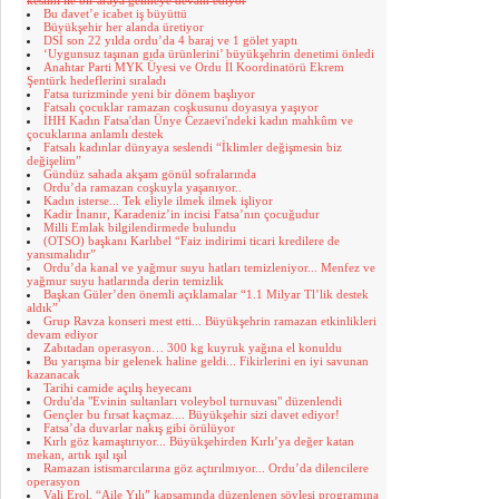
kesimi ile bir araya gelmeye devam ediyor
Bu davet’e icabet iş büyüttü
Büyükşehir her alanda üretiyor
DSİ son 22 yılda ordu’da 4 baraj ve 1 gölet yaptı
‘Uygunsuz taşınan gıda ürünlerini’ büyükşehrin denetimi önledi
Anahtar Parti MYK Üyesi ve Ordu İl Koordinatörü Ekrem
Şentürk hedeflerini sıraladı
Fatsa turizminde yeni bir dönem başlıyor
Fatsalı çocuklar ramazan coşkusunu doyasıya yaşıyor
İHH Kadın Fatsa'dan Ünye Cezaevi'ndeki kadın mahkûm ve
çocuklarına anlamlı destek
Fatsalı kadınlar dünyaya seslendi “İklimler değişmesin biz
değişelim”
Gündüz sahada akşam gönül sofralarında
Ordu’da ramazan coşkuyla yaşanıyor..
Kadın isterse... Tek eliyle ilmek ilmek işliyor
Kadir İnanır, Karadeniz’in incisi Fatsa’nın çocuğudur
Milli Emlak bilgilendirmede bulundu
(OTSO) başkanı Karlıbel “Faiz indirimi ticari kredilere de
yansımalıdır”
Ordu’da kanal ve yağmur suyu hatları temizleniyor... Menfez ve
yağmur suyu hatlarında derin temizlik
Başkan Güler’den önemli açıklamalar “1.1 Milyar Tl’lik destek
aldık”
Grup Ravza konseri mest etti... Büyükşehrin ramazan etkinlikleri
devam ediyor
Zabıtadan operasyon… 300 kg kuyruk yağına el konuldu
Bu yarışma bir gelenek haline geldi... Fikirlerini en iyi savunan
kazanacak
Tarihi camide açılış heyecanı
Ordu'da "Evinin sultanları voleybol turnuvası" düzenlendi
Gençler bu fırsat kaçmaz.... Büyükşehir sizi davet ediyor!
Fatsa’da duvarlar nakış gibi örülüyor
Kırlı göz kamaştırıyor... Büyükşehirden Kırlı’ya değer katan
mekan, artık ışıl ışıl
Ramazan istismarcılarına göz açtırılmıyor... Ordu’da dilencilere
operasyon
Vali Erol, “Aile Yılı” kapsamında düzenlenen söyleşi programına