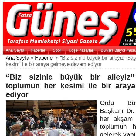
Ana Sayfa
Haberler
Spor
Köşe Yazarları
Bunları Biliyor mus
Ana Sayfa
»
Haberler
» “Biz sizinle büyük bir aileyiz” Ba
kesimi ile bir araya gelmeye devam ediyor
“Biz sizinle büyük bir aileyiz
toplumun her kesimi ile bir ara
ediyor
Ordu Büy
Başkanı Dr.
her akşam i
toplumun h
gelerek yapı