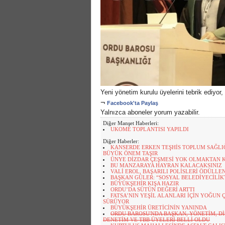
Yeni yönetim kurulu üyelerini tebrik ediyor,
¬
Facebook'ta Paylaş
Yalnızca aboneler yorum yazabilir.
Diğer Manşet Haberleri:
UKOME TOPLANTISI YAPILDI
Diğer Haberler:
KANSERDE ERKEN TEŞHİS TOPLUM SAĞLI
BÜYÜK ÖNEM TAŞIR
ÜNYE DİZDAR ÇEŞMESİ YOK OLMAKTAN 
BU MANZARAYA HAYRAN KALACAKSINIZ
VALİ EROL, BAŞARILI POLİSLERİ ÖDÜLLE
BAŞKAN GÜLER: “SOSYAL BELEDİYECİLİ
BÜYÜKŞEHİR KIŞA HAZIR
ORDU’DA SÜTÜN DEĞERİ ARTTI
FATSA’NIN YEŞİL ALANLARI İÇİN YOĞUN
SÜRÜYOR
BÜYÜKŞEHİR ÜRETİCİNİN YANINDA
ORDU BAROSU'NDA BAŞKAN, YÖNETİM, DİS
DENETİM VE TBB ÜYELERİ BELLİ OLDU