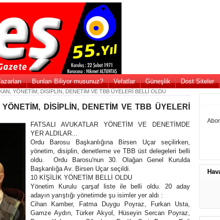
azarları
Bunları Biliyor musunuz?
Vefatlar
Güneşlik
Dost Siteler
N, YÖNETİM, DİSİPLİN, DENETİM VE TBB ÜYELERİ BELLİ OLDU
ÖNETİM, DİSİPLİN, DENETİM VE TBB ÜYELERİ
Abon
FATSALI AVUKATLAR YÖNETİM VE DENETİMDE
YER ALDILAR...
Ordu Barosu Başkanlığına Birsen Uçar seçilirken,
yönetim, disiplin, denetleme ve TBB üst delegeleri belli
oldu. Ordu Barosu'nun 30. Olağan Genel Kurulda
Başkanlığa Av. Birsen Uçar seçildi.
Hav
10 KİŞİLİK YÖNETİM BELLİ OLDU
Yönetim Kurulu çarşaf liste ile belli oldu. 20 aday
adayın yarıştığı yönetimde şu isimler yer aldı :
Cihan Kamber, Fatma Duygu Poyraz, Furkan Usta,
Gamze Aydın, Türker Akyol, Hüseyin Sercan Poyraz,