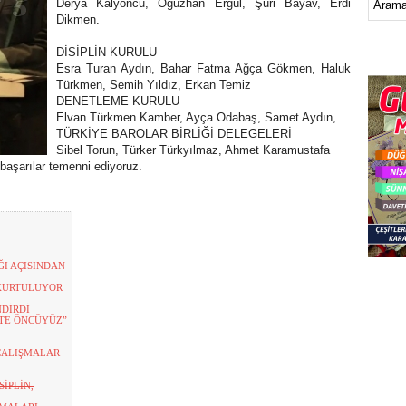
Derya Kalyoncu, Oğuzhan Ergül, Şuri Bayav, Erdi
Dikmen.
DİSİPLİN KURULU
Esra Turan Aydın, Bahar Fatma Ağça Gökmen, Haluk
Türkmen, Semih Yıldız, Erkan Temiz
DENETLEME KURULU
Elvan Türkmen Kamber, Ayça Odabaş, Samet Aydın,
TÜRKİYE BAROLAR BİRLİĞİ DELEGELERİ
Sibel Torun, Türker Türkyılmaz, Ahmet Karamustafa
 başarılar temenni ediyoruz.
ĞI AÇISINDAN
KURTULUYOR
NDİRDİ
KTE ÖNCÜYÜZ”
 ÇALIŞMALAR
İPLİN,