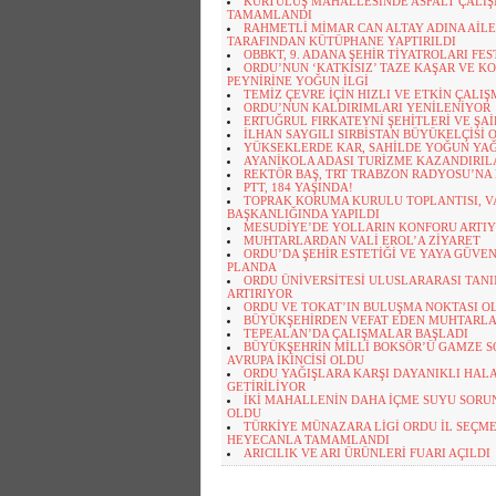
KURTULUŞ MAHALLESİNDE ASFALT ÇALI
TAMAMLANDI
RAHMETLİ MİMAR CAN ALTAY ADINA AİLE
TARAFINDAN KÜTÜPHANE YAPTIRILDI
OBBKT, 9. ADANA ŞEHİR TİYATROLARI FE
ORDU’NUN ‘KATKISIZ’ TAZE KAŞAR VE K
PEYNİRİNE YOĞUN İLGİ
TEMİZ ÇEVRE İÇİN HIZLI VE ETKİN ÇALI
ORDU’NUN KALDIRIMLARI YENİLENİYOR
ERTUĞRUL FIRKATEYNİ ŞEHİTLERİ VE ŞAİ
İLHAN SAYGILI SIRBİSTAN BÜYÜKELÇİSİ 
YÜKSEKLERDE KAR, SAHİLDE YOĞUN YAĞI
AYANİKOLA ADASI TURİZME KAZANDIRI
REKTÖR BAŞ, TRT TRABZON RADYOSU’NA
PTT, 184 YAŞINDA!
TOPRAK KORUMA KURULU TOPLANTISI, V
BAŞKANLIĞINDA YAPILDI
MESUDİYE’DE YOLLARIN KONFORU ARTI
MUHTARLARDAN VALİ EROL’A ZİYARET
ORDU’DA ŞEHİR ESTETİĞİ VE YAYA GÜVEN
PLANDA
ORDU ÜNİVERSİTESİ ULUSLARARASI TANI
ARTIRIYOR
ORDU VE TOKAT’IN BULUŞMA NOKTASI O
BÜYÜKŞEHİRDEN VEFAT EDEN MUHTARLA
TEPEALAN’DA ÇALIŞMALAR BAŞLADI
BÜYÜKŞEHRİN MİLLİ BOKSÖR’Ü GAMZE 
AVRUPA İKİNCİSİ OLDU
ORDU YAĞIŞLARA KARŞI DAYANIKLI HAL
GETİRİLİYOR
İKİ MAHALLENİN DAHA İÇME SUYU SORU
OLDU
TÜRKİYE MÜNAZARA LİGİ ORDU İL SEÇM
HEYECANLA TAMAMLANDI
ARICILIK VE ARI ÜRÜNLERİ FUARI AÇILDI