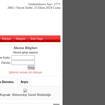
Görüntülenen Sayı: 2771
2862 | Yayım Tarihi: 25 Ekim 2024 Cuma
Künye
İletişim
Son Sayı
Abone Bilgileri
Abone girişi yapınız
e Kodu:
Parola:
Şifrenizi almak için tıklayın
a Durumu
Arşiv
Kaynak:
Meteoroloji Genel Müdürlüğü