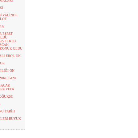
ŞMALARI
Sİ
STİVALİNDE
OLOT
ŞMA
R EŞREF
OLDU
Ş ETKİLİ
LACAK
 KONUK OLDU
ALİ EROL’UN
YOR
İLİĞİ ÖN
NIRLIĞINI
LACAK
RA VEFA
SOĞUKSU
A
NU TARİH
ELERİ BÜYÜK