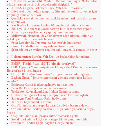
İl Nüfus ve Vatandaşlık Müdürü Mercan’dan Çağrı: “Eski nüfus
cüzdanlarınızı ve sürücü belgelerinizi değiştirin”
TÜRKSOY genel sekreteri Raev, Vali Erol’u ziyaret etti
Büyükşehirden yoğun tempo.... Güvenli ve konforlu yollar için
yoğun çalışmalar sürüyor
Çocuklara sokak ve internet tuzaklarından nasıl uzak durmaları
da öğretiliyor
Yaz Kur'an kurslarına katılan öğrencilere dondurma ikramı!
2024 yılı 3. dönem il koordinasyon kurulu toplantısı yapıldı
Kokarcaya karşı ilaçlama yapmayı unutmayın
Milletvekili Hamarat, Ünye’de devam eden ulaşım, kültür ve
sağlık yatırımlarını yerinde inceledi
Fatsa Liseliler 28 Temmuz’da Fanizan’da buluşuyor
Demirci mahallesi tarım uygulama lisesi istiyor
Şehit aileleri ve muharip gazilere sahil güvenlik gemisi ile deniz
turu
İl deniz turizm kurulu, Vali Erol’un başkanlığında toplandı
Büyükşehir zabıtasından denetim
EMEP, “Fındık fiyatı 180 TL olmalı, ısrarlıyız!”
ODÜ Öğrenci Memnuniyetinde Türkiye’de 13’üncü, Karadeniz
Bölgesi’nde 1’inci Sırada
Ordu, TRT Fm’in “son durak” programına ev sahipliği yaptı
Başkan Güler: “Şehir ekonomisini güçlendirmek için kolları
sıvadık”
Eskipazar Camii ibadete açılmaya gün sayıyor
Fatsa Bal Evi projesi tamamlanmak üzere
Tekkeköy Kaymakamlığına Hakan Zengince atandı
Grekoromen güreş Türkiye şampiyonası Ordu’da başladı
Satrançın Yeni Merkezi Ordu Stady umu
Tarım ve hayvancılıkta devrim
Ordu'lu judocular avrupa kupasında büyük başarı elde etti
Ordulu halterci Berkay Ay'dan Türkiye şampiyonasında büyük
başarı
Okçuluk kamp alanı projesi bitme aşamasına geldi
Sokak basketbolu küçükler kategorisinde şampiyon oldu
Ordulu Milli Atıcı Çağla Baş’tan Genç’e ziyaret