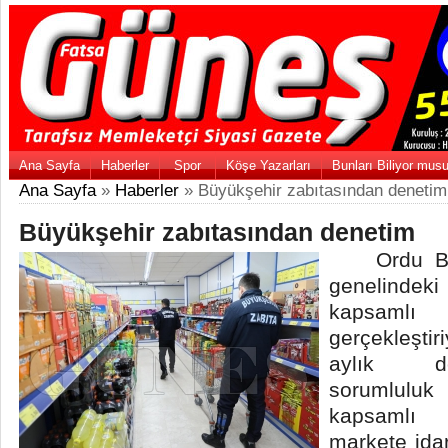
Ana Sayfa
Haberler
Spor
Köşe Yazarları
Bunları Biliyor mus
Ana Sayfa
»
Haberler
» Büyükşehir zabıtasından denetim
Büyükşehir zabıtasından denetim
Ordu Büyü
genelinde
kapsam
gerçekleştiri
aylık d
sorumluluk
kapsamlı 
markete idar