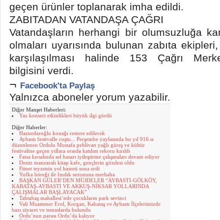
geçen ürünler toplanarak imha edildi.
ZABITADAN VATANDAŞA ÇAĞRI
Vatandaşların herhangi bir olumsuzluğa karş
olmaları uyarısında bulunan zabıta ekipleri
karşılaşılması halinde 153 Çağrı Merkez
bilgisini verdi.
¬
Facebook'ta Paylaş
Yalnızca aboneler yorum yazabilir.
Diğer Manşet Haberleri:
Yaz konseri etkinlikleri büyük ilgi gördü
Diğer Haberler:
Haznedaroğlu konağı restore edilecek
Aybastı festivalle coştu... Perşembe yaylasında bu yıl 916.sı
düzenlenen Ordulu Mustafa pehlivan yağlı güreş ve kültür
festivaline geçen yıllara oranla katılım rekoru kırıldı
Fatsa kırsalında sel hasarı iyileştirme çalışmaları devam ediyor
Deniz manzaralı kitap kafe, gençlerin gözdesi oldu
Fitnet teyzenin yol hasreti sona erdi
Yufka böreği ile fındık sezonuna merhaba
BAŞKAN GÜLER’DEN MÜJDELER “AYBASTI-GÖLKÖY,
KABATAŞ-AYBASTI VE AKKUŞ-NİKSAR YOLLARINDA
ÇALIŞMALAR BAŞLAYACAK”
Tahtabaş mahallesi’nde çocukların park sevinci
Vali Muammer Erol, Korgan, Kabataş ve Aybastı İlçelerimizde
bazı ziyaret ve temaslarda bulundu
Ordu’nun parası Ordu’da kalıyor