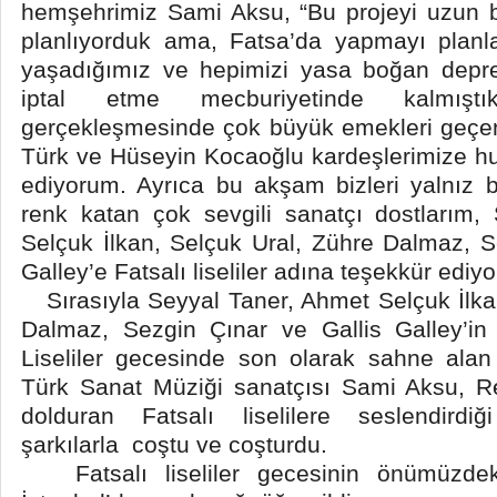
hemşehrimiz Sami Aksu, “Bu projeyi uzun 
planlıyorduk ama, Fatsa’da yapmayı planla
yaşadığımız ve hepimizi yasa boğan depre
iptal etme mecburiyetinde kalmışt
gerçekleşmesinde çok büyük emekleri geçe
Türk ve Hüseyin Kocaoğlu kardeşlerimize hu
ediyorum. Ayrıca bu akşam bizleri yalnız
renk katan çok sevgili sanatçı dostlarım,
Selçuk İlkan, Selçuk Ural, Zühre Dalmaz, S
Galley’e Fatsalı liseliler adına teşekkür ediy
Sırasıyla Seyyal Taner, Ahmet Selçuk İlka
Dalmaz, Sezgin Çınar ve Gallis Galley’in 
Liseliler gecesinde son olarak sahne alan
Türk Sanat Müziği sanatçısı Sami Aksu, Re
dolduran Fatsalı liselilere seslendirdi
şarkılarla coştu ve coşturdu.
Fatsalı liseliler gecesinin önümüzdek