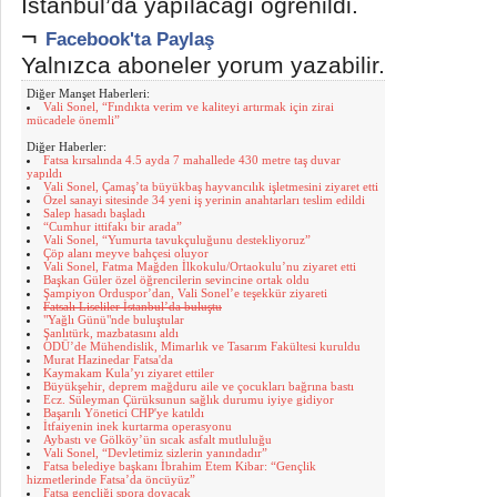
İstanbul’da yapılacağı öğrenildi.
¬
Facebook'ta Paylaş
Yalnızca aboneler yorum yazabilir.
Diğer Manşet Haberleri:
Vali Sonel, “Fındıkta verim ve kaliteyi artırmak için zirai
mücadele önemli”
Diğer Haberler:
Fatsa kırsalında 4.5 ayda 7 mahallede 430 metre taş duvar
yapıldı
Vali Sonel, Çamaş’ta büyükbaş hayvancılık işletmesini ziyaret etti
Özel sanayi sitesinde 34 yeni iş yerinin anahtarları teslim edildi
Salep hasadı başladı
“Cumhur ittifakı bir arada”
Vali Sonel, “Yumurta tavukçuluğunu destekliyoruz”
Çöp alanı meyve bahçesi oluyor
Vali Sonel, Fatma Mağden İlkokulu/Ortaokulu’nu ziyaret etti
Başkan Güler özel öğrencilerin sevincine ortak oldu
Şampiyon Orduspor’dan, Vali Sonel’e teşekkür ziyareti
Fatsalı Liseliler İstanbul’da buluştu
"Yağlı Günü"nde buluştular
Şanlıtürk, mazbatasını aldı
ODÜ’de Mühendislik, Mimarlık ve Tasarım Fakültesi kuruldu
Murat Hazinedar Fatsa'da
Kaymakam Kula’yı ziyaret ettiler
Büyükşehir, deprem mağduru aile ve çocukları bağrına bastı
Ecz. Süleyman Çürüksunun sağlık durumu iyiye gidiyor
Başarılı Yönetici CHP'ye katıldı
İtfaiyenin inek kurtarma operasyonu
Aybastı ve Gölköy’ün sıcak asfalt mutluluğu
Vali Sonel, “Devletimiz sizlerin yanındadır”
Fatsa belediye başkanı İbrahim Etem Kibar: “Gençlik
hizmetlerinde Fatsa’da öncüyüz”
Fatsa gençliği spora doyacak