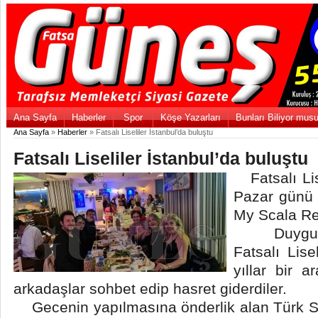
Ana Sayfa
Haberler
Spor
Köşe Yazarları
Bunları Biliyor mus
Ana Sayfa
»
Haberler
» Fatsalı Liseliler İstanbul’da buluştu
Fatsalı Liseliler İstanbul’da buluştu
Fatsalı Lis
Pazar günü 
My Scala Res
Duygulu a
Fatsalı Lise
yıllar bir a
arkadaşlar sohbet edip hasret giderdiler.
Gecenin yapılmasına önderlik alan Türk Sa