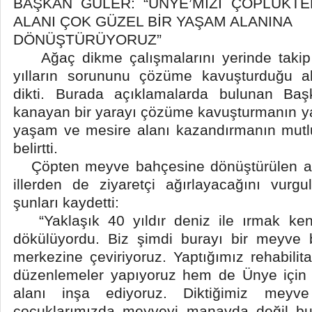
BAŞKAN GÜLER: “ÜNYE’MİZİ ÇÖPLÜKT
ALANI ÇOK GÜZEL BİR YAŞAM ALANINA
DÖNÜŞTÜRÜYORUZ”
Ağaç dikme çalışmalarını yerinde takip
yılların sorununu çözüme kavuşturduğu a
dikti. Burada açıklamalarda bulunan Baş
kanayan bir yarayı çözüme kavuşturmanın yan
yaşam ve mesire alanı kazandırmanın mutlu
belirtti.
Çöpten meyve bahçesine dönüştürülen a
illerden de ziyaretçi ağırlayacağını vurg
şunları kaydetti:
“Yaklaşık 40 yıldır deniz ile ırmak ken
dökülüyordu. Biz şimdi burayı bir meyve
merkezine çeviriyoruz. Yaptığımız rehabili
düzenlemeler yapıyoruz hem de Ünye için 
alanı inşa ediyoruz. Diktiğimiz meyve
çocuklarımızda meyveyi manavda değil bu