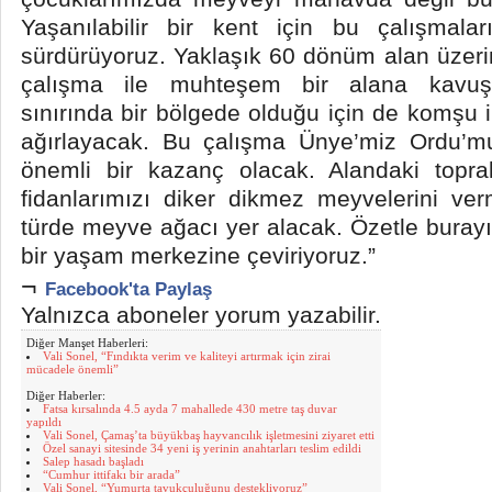
Yaşanılabilir bir kent için bu çalışmal
sürdürüyoruz. Yaklaşık 60 dönüm alan üzer
çalışma ile muhteşem bir alana kavuş
sınırında bir bölgede olduğu için de komşu i
ağırlayacak. Bu çalışma Ünye’miz Ordu’m
önemli bir kazanç olacak. Alandaki toprak
fidanlarımızı diker dikmez meyvelerini ve
türde meyve ağacı yer alacak. Özetle burayı
bir yaşam merkezine çeviriyoruz.”
¬
Facebook'ta Paylaş
Yalnızca aboneler yorum yazabilir.
Diğer Manşet Haberleri:
Vali Sonel, “Fındıkta verim ve kaliteyi artırmak için zirai
mücadele önemli”
Diğer Haberler:
Fatsa kırsalında 4.5 ayda 7 mahallede 430 metre taş duvar
yapıldı
Vali Sonel, Çamaş’ta büyükbaş hayvancılık işletmesini ziyaret etti
Özel sanayi sitesinde 34 yeni iş yerinin anahtarları teslim edildi
Salep hasadı başladı
“Cumhur ittifakı bir arada”
Vali Sonel, “Yumurta tavukçuluğunu destekliyoruz”