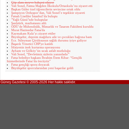
Çöp alanı meyve bahçesi oluyor
Vali Sonel, Fatma Mağden İlkokulu/Ortaokulu’nu ziyaret etti
Başkan Güler özel öğrencilerin sevincine ortak oldu
Şampiyon Orduspor’dan, Vali Sonel’e teşekkür ziyareti
Fatsalı Liseliler İstanbul’da buluştu
"Yağlı Günü"nde buluştular
Şanlıtürk, mazbatasını aldı
ODÜ’de Mühendislik, Mimarlık ve Tasarım Fakültesi kuruldu
Murat Hazinedar Fatsa'da
Kaymakam Kula’yı ziyaret ettiler
Büyükşehir, deprem mağduru aile ve çocukları bağrına bastı
Ecz. Süleyman Çürüksunun sağlık durumu iyiye gidiyor
Başarılı Yönetici CHP'ye katıldı
İtfaiyenin inek kurtarma operasyonu
Aybastı ve Gölköy’ün sıcak asfalt mutluluğu
Vali Sonel, “Devletimiz sizlerin yanındadır”
Fatsa belediye başkanı İbrahim Etem Kibar: “Gençlik
hizmetlerinde Fatsa’da öncüyüz”
Fatsa gençliği spora doyacak
Büyükşehir sporcularından yeni başarılar geldi
Güneş Gazetesi © 2005-2026 Her hakkı saklıdır.