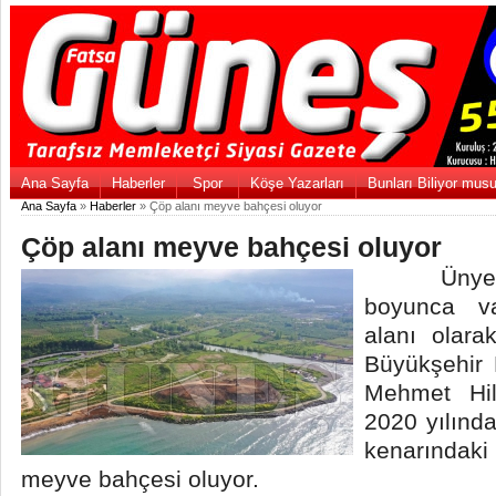
Ana Sayfa
Haberler
Spor
Köşe Yazarları
Bunları Biliyor mus
Ana Sayfa
»
Haberler
» Çöp alanı meyve bahçesi oluyor
Çöp alanı meyve bahçesi oluyor
Ünye’de 
boyunca v
alanı olara
Büyükşehir 
Mehmet Hil
2020 yılında
kenarındak
meyve bahçesi oluyor.