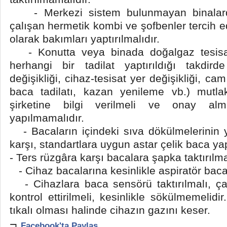
- Merkezi sistem bulunmayan binalarda
çalışan hermetik kombi ve şofbenler tercih ed
olarak bakımları yaptırılmalıdır.
- Konutta veya binada doğalgaz tesisatı 
herhangi bir tadilat yaptırıldığı takdi
değişikliği, cihaz-tesisat yer değişikliği, ca
baca tadilatı, kazan yenileme vb.) mutl
şirketine bilgi verilmeli ve onay alm
yapılmamalıdır.
- Bacaların içindeki sıva dökülmelerinin y
karşı, standartlara uygun astar çelik baca yapt
- Ters rüzgâra karşı bacalara şapka taktırılma
- Cihaz bacalarına kesinlikle aspiratör baca
- Cihazlara baca sensörü taktırılmalı, ça
kontrol ettirilmeli, kesinlikle sökülmemelidi
tıkalı olması halinde cihazın gazını keser.
¬
Facebook'ta Paylaş