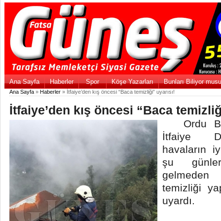
Ana Sayfa
Haberler
Spor
Köşe Yazarları
Bunları Biliyor mus
Ana Sayfa
»
Haberler
» İtfaiye’den kış öncesi “Baca temizliği” uyarısı!
İtfaiye’den kış öncesi “Baca temizliğ
Ordu Büyü
İtfaiye D
havaların i
şu günle
gelmeden 
temizliği y
uyardı.