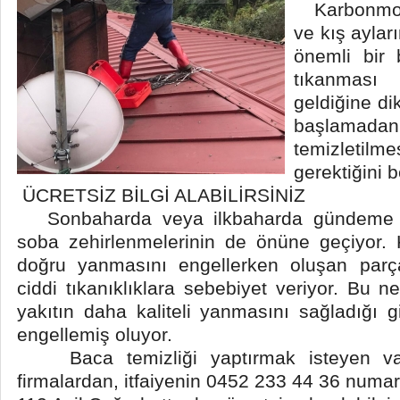
Karbonmono
ve kış aylar
önemli bir
tıkanmas
geldiğine di
başlamadan
temizletilme
gerektiğini be
ÜCRETSİZ BİLGİ ALABİLİRSİNİZ
Sonbaharda veya ilkbaharda gündeme ge
soba zehirlenmelerinin de önüne geçiyor. Ki
doğru yanmasını engellerken oluşan parç
ciddi tıkanıklıklara sebebiyet veriyor. Bu 
yakıtın daha kaliteli yanmasını sağladığı gib
engellemiş oluyor.
Baca temizliği yaptırmak isteyen vata
firmalardan, itfaiyenin 0452 233 44 36 numa