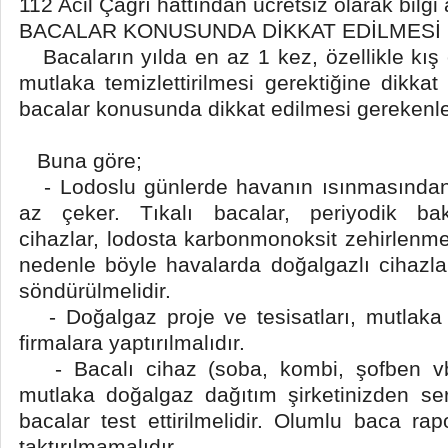
112 Acil Çağrı hattından ücretsiz olarak bilgi a
BACALAR KONUSUNDA DİKKAT EDİLMESİ
Bacaların yılda en az 1 kez, özellikle kış 
mutlaka temizlettirilmesi gerektiğine dikkat
bacalar konusunda dikkat edilmesi gerekenler
Buna göre;
- Lodoslu günlerde havanın ısınmasından
az çeker. Tıkalı bacalar, periyodik ba
cihazlar, lodosta karbonmonoksit zehirlenmel
nedenle böyle havalarda doğalgazlı cihazlar
söndürülmelidir.
- Doğalgaz proje ve tesisatları, mutlaka se
firmalara yaptırılmalıdır.
- Bacalı cihaz (soba, kombi, şofben vb
mutlaka doğalgaz dağıtım şirketinizden sert
bacalar test ettirilmelidir. Olumlu baca ra
taktırılmamalıdır.