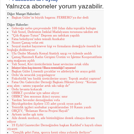
Yalnızca aboneler yorum yazabilir.
Diğer Manşet Haberleri:
Başkan Güler’in büyük başarısı: FERRERO’ya dur dedi
Diğer Haberler:
Geleceğe nefes çerçevesinde 100 fidan daha toprakla buluştu
Vali Sonel, Dedesinin İstiklal Madalyasını torununa takdim etti
“Çök-Kapan-Tutun” Deprem anı tatbikatı yapıldı
Fatsa belediyesi’nden temsili Anıtkabir
Nusret Çamaş vefat etti
Sosyal market hayırsever kişi ve firmaların desteğiyle önemli bir
boşluğu dolduruyor
Ulu Önder Mustafa Kemal Atatürk saygı ve özlemle anıldı
Çamaş Hanımeli Kadın Girişimi Üretim ve İşletme Kooperatifinin
satış mağazası açıldı
Vali Sonel, Kivi üreticilerinin hasat sevincine ortak oldu
İtfaiye’den kış öncesi “Baca temizliği” uyarısı!
Başkan Güler Lösemili çocuklar ve aileleriyle bir araya geldi
Ordu’da seracılık yaygınlaşıyor
Fiskobirlik’ten fındık üreticilerine uyarı: Toprak analizi yaptırın!
Fatsa Oto Galericiler Derneği Başkanı Hikmet Zerey: “Korsan
araç alım - satımı yapanlar artık sıkı takip de”
Ordu lavanta kokacak
OBBKT çocuklar için sahne alıyor
OBBKT’den sezonun ikinci oyunu: sınır
Yardım Sevenler derneğinden vefa
Büyükşehirden ilçelere 135 adet çocuk oyun parkı
Temizlik işçileri sonbahar yapraklarından 10 Kasım yazdı
ORÇEV, “Bolaman Havza Projesi Hayali”
Aybastı tarihe ışık tuttu
Aile destek merkezi, aile bütünlüğüne destek olmaya devam
ediyor
19 Eylül Gazeteciler Derneğinden başkan Karlıbel’e hayırlı olsun
ziyareti
“Gençlik şehri Fatsa, sporcu kenti olma yolunda ilerliyor”