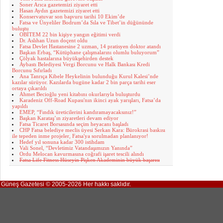
Soner Arıca gazetemizi ziyaret etti
Hasan Aydın gazetemizi ziyaret etti
Konservatuvar son başvuru tarihi 10 Ekim’de
Fatsa ve Ünyeliler Bodrum’da Sıla ve Tibet’in düğününde
buluştu
OBİTEM 22 bin kişiye yangın eğitimi verdi
Dr. Aslıhan Uzun doçent oldu
Fatsa Devlet Hastanesine 2 uzman, 14 pratisyen doktor atandı
Başkan Erbaş, “Kütüphane çalışmalarını olumlu buluyorum”
Çölyak hastalarına büyükşehirden destek
Aybastı Belediyesi Vergi Borcunu ve Halk Bankası Kredi
Borcunu Sıfırladı
Ana Tanrıça Kibele Heykelinin bulunduğu Kurul Kalesi’nde
kazılar sürüyor. Kazılarda bugüne kadar 2 bin parça tarihi eser
ortaya çıkarıldı
Ahmet Becioğlu yeni kitabını okurlarıyla buluşturdu
Karadeniz Off-Road Kupası'nın ikinci ayak yarışları, Fatsa’da
yapıldı
EMEP, “Fındık üreticilerini kandıramayacaksınız!”
Başkan Karataş’ın ziyaretleri devam ediyor
Fatsa Ticaret Borsasında seçim heyacanı başladı
CHP Fatsa belediye meclis üyesi Serkan Kara: Bürokrasi baskısı
ile tepeden inme projeler, Fatsa'ya sorulmadan planlanıyor!
Hedef yıl sonuna kadar 300 istihdam
Vali Sonel, “Devletimiz Vatandaşımızın Yanında”
Ordu Melocan kavurmasına coğrafi işaret tescili alındı
Fatsa Life Fitness Hüseyin Pişken Akademinin büyük başarısı
Güneş Gazetesi © 2005-2026 Her hakkı saklıdır.