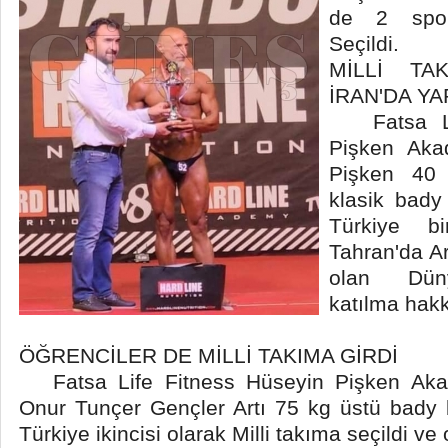
de 2 spor
Seçildi.
MİLLİ TA
İRAN'DA Y
Fatsa Lif
Pişken Aka
Pişken 40 
klasik bady 
Türkiye bi
Tahran'da Ar
olan Dün
katılma hakkı
ÖĞRENCİLER DE MİLLİ TAKIMA GİRDİ
Fatsa Life Fitness Hüseyin Pişken Akad
Onur Tunçer Gençler Artı 75 kg üstü bady 
Türkiye ikincisi olarak Milli takıma seçildi ve