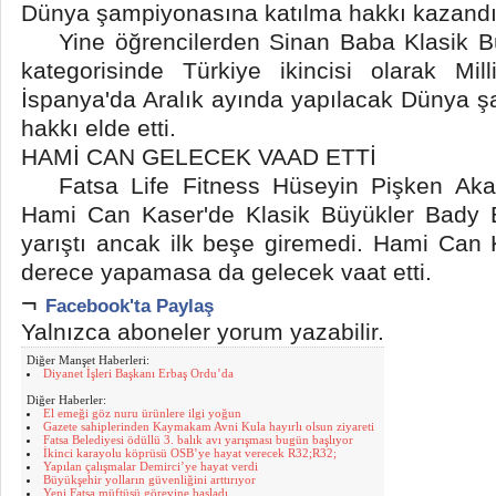
Dünya şampiyonasına katılma hakkı kazandı
Yine öğrencilerden Sinan Baba Klasik Bü
kategorisinde Türkiye ikincisi olarak Mil
İspanya'da Aralık ayında yapılacak Dünya 
hakkı elde etti.
HAMİ CAN GELECEK VAAD ETTİ
Fatsa Life Fitness Hüseyin Pişken Akad
Hami Can Kaser'de Klasik Büyükler Bady B
yarıştı ancak ilk beşe giremedi. Hami Can 
derece yapamasa da gelecek vaat etti.
¬
Facebook'ta Paylaş
Yalnızca aboneler yorum yazabilir.
Diğer Manşet Haberleri:
Diyanet İşleri Başkanı Erbaş Ordu’da
Diğer Haberler:
El emeği göz nuru ürünlere ilgi yoğun
Gazete sahiplerinden Kaymakam Avni Kula hayırlı olsun ziyareti
Fatsa Belediyesi ödüllü 3. balık avı yarışması bugün başlıyor
İkinci karayolu köprüsü OSB’ye hayat verecek R32;R32;
Yapılan çalışmalar Demirci’ye hayat verdi
Büyükşehir yolların güvenliğini arttırıyor
Yeni Fatsa müftüsü görevine başladı