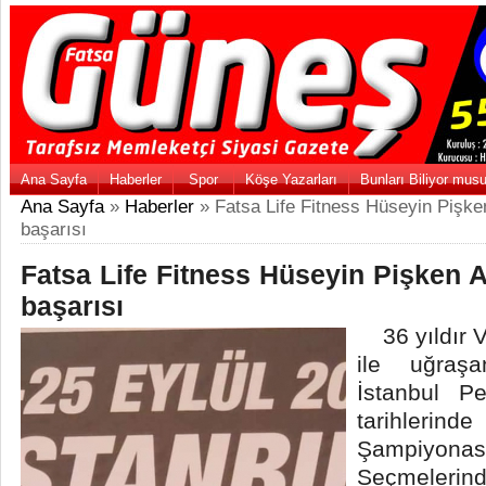
Ana Sayfa
Haberler
Spor
Köşe Yazarları
Bunları Biliyor mus
Ana Sayfa
»
Haberler
» Fatsa Life Fitness Hüseyin Pişk
başarısı
Fatsa Life Fitness Hüseyin Pişken
başarısı
36 yıldır V
ile uğraş
İstanbul P
tarihlerin
Şampiyon
Seçmelerin