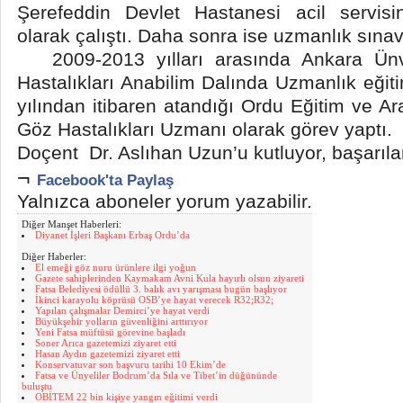
Şerefeddin Devlet Hastanesi acil servis
olarak çalıştı. Daha sonra ise uzmanlık sına
2009-2013 yılları arasında Ankara Ünv
Hastalıkları Anabilim Dalında Uzmanlık eğit
yılından itibaren atandığı Ordu Eğitim ve A
Göz Hastalıkları Uzmanı olarak görev yaptı.
Doçent Dr. Aslıhan Uzun’u kutluyor, başarılar
¬
Facebook'ta Paylaş
Yalnızca aboneler yorum yazabilir.
Diğer Manşet Haberleri:
Diyanet İşleri Başkanı Erbaş Ordu’da
Diğer Haberler:
El emeği göz nuru ürünlere ilgi yoğun
Gazete sahiplerinden Kaymakam Avni Kula hayırlı olsun ziyareti
Fatsa Belediyesi ödüllü 3. balık avı yarışması bugün başlıyor
İkinci karayolu köprüsü OSB’ye hayat verecek R32;R32;
Yapılan çalışmalar Demirci’ye hayat verdi
Büyükşehir yolların güvenliğini arttırıyor
Yeni Fatsa müftüsü görevine başladı
Soner Arıca gazetemizi ziyaret etti
Hasan Aydın gazetemizi ziyaret etti
Konservatuvar son başvuru tarihi 10 Ekim’de
Fatsa ve Ünyeliler Bodrum’da Sıla ve Tibet’in düğününde
buluştu
OBİTEM 22 bin kişiye yangın eğitimi verdi