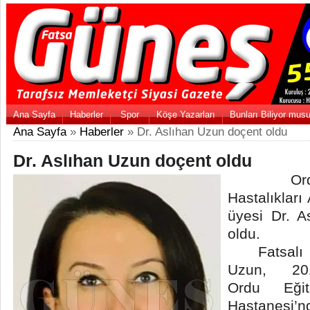
Ana Sayfa
Haberler
Spor
Köşe Yazarları
Bunları Biliyor mus
Ana Sayfa
»
Haberler
» Dr. Aslıhan Uzun doçent oldu
Dr. Aslıhan Uzun doçent oldu
Ordu Ün
Hastalıkları
üyesi Dr. 
oldu.
Fatsalı h
Uzun, 2013
Ordu Eği
Hastanesi’