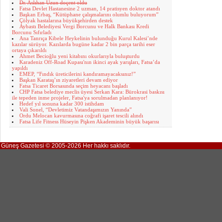
Dr. Aslıhan Uzun doçent oldu
Fatsa Devlet Hastanesine 2 uzman, 14 pratisyen doktor atandı
Başkan Erbaş, “Kütüphane çalışmalarını olumlu buluyorum”
Çölyak hastalarına büyükşehirden destek
Aybastı Belediyesi Vergi Borcunu ve Halk Bankası Kredi
Borcunu Sıfırladı
Ana Tanrıça Kibele Heykelinin bulunduğu Kurul Kalesi’nde
kazılar sürüyor. Kazılarda bugüne kadar 2 bin parça tarihi eser
ortaya çıkarıldı
Ahmet Becioğlu yeni kitabını okurlarıyla buluşturdu
Karadeniz Off-Road Kupası'nın ikinci ayak yarışları, Fatsa’da
yapıldı
EMEP, “Fındık üreticilerini kandıramayacaksınız!”
Başkan Karataş’ın ziyaretleri devam ediyor
Fatsa Ticaret Borsasında seçim heyacanı başladı
CHP Fatsa belediye meclis üyesi Serkan Kara: Bürokrasi baskısı
ile tepeden inme projeler, Fatsa'ya sorulmadan planlanıyor!
Hedef yıl sonuna kadar 300 istihdam
Vali Sonel, “Devletimiz Vatandaşımızın Yanında”
Ordu Melocan kavurmasına coğrafi işaret tescili alındı
Fatsa Life Fitness Hüseyin Pişken Akademinin büyük başarısı
Güneş Gazetesi © 2005-2026 Her hakkı saklıdır.