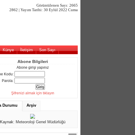
Görüntülenen Sayı: 2665
2862 | Yayım Tarihi: 30 Eylül 2022 Cuma
Künye
İletişim
Son Sayı
Abone Bilgileri
Abone girişi yapınız
e Kodu:
Parola:
Şifrenizi almak için tıklayın
a Durumu
Arşiv
Kaynak:
Meteoroloji Genel Müdürlüğü