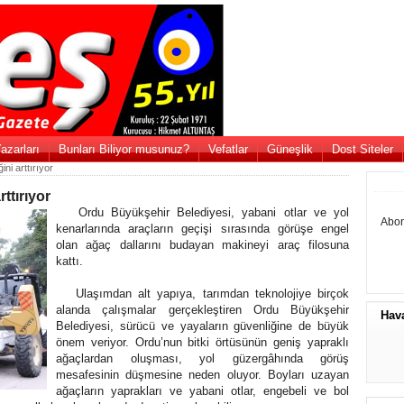
azarları
Bunları Biliyor musunuz?
Vefatlar
Güneşlik
Dost Siteler
ni arttırıyor
ttırıyor
Ordu Büyükşehir Belediyesi, yabani otlar ve yol
Abon
kenarlarında araçların geçişi sırasında görüşe engel
olan ağaç dallarını budayan makineyi araç filosuna
kattı.
Ulaşımdan alt yapıya, tarımdan teknolojiye birçok
alanda çalışmalar gerçekleştiren Ordu Büyükşehir
Hav
Belediyesi, sürücü ve yayaların güvenliğine de büyük
önem veriyor. Ordu’nun bitki örtüsünün geniş yapraklı
ağaçlardan oluşması, yol güzergâhında görüş
mesafesinin düşmesine neden oluyor. Boyları uzayan
ağaçların yaprakları ve yabani otlar, engebeli ve bol