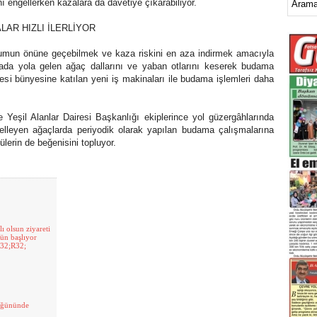
ını engellerken kazalara da davetiye çıkarabiliyor.
AR HIZLI İLERLİYOR
un önüne geçebilmek ve kaza riskini en aza indirmek amacıyla
ktada yola gelen ağaç dallarını ve yaban otlarını keserek budama
yesi bünyesine katılan yeni iş makinaları ile budama işlemleri daha
eşil Alanlar Dairesi Başkanlığı ekiplerince yol güzergâhlarında
elleyen ağaçlarda periyodik olarak yapılan budama çalışmalarına
lerin de beğenisini topluyor.
 olsun ziyareti
gün başlıyor
R32;R32;
düğününde