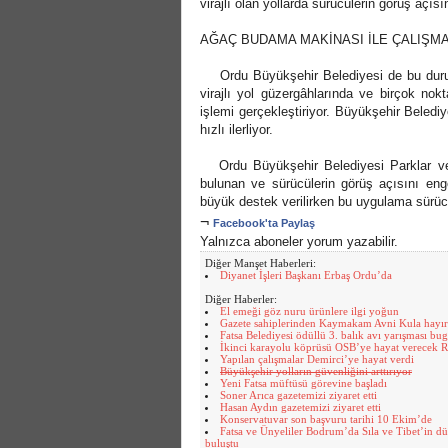
virajlı olan yollarda sürücülerin görüş açıs
AĞAÇ BUDAMA MAKİNASI İLE ÇALIŞMAL
Ordu Büyükşehir Belediyesi de bu durum
virajlı yol güzergâhlarında ve birçok no
işlemi gerçekleştiriyor. Büyükşehir Beledi
hızlı ilerliyor.
Ordu Büyükşehir Belediyesi Parklar ve Y
bulunan ve sürücülerin görüş açısını eng
büyük destek verilirken bu uygulama sürücü
¬
Facebook'ta Paylaş
Yalnızca aboneler yorum yazabilir.
Diğer Manşet Haberleri:
Diyanet İşleri Başkanı Erbaş Ordu’da
Diğer Haberler:
El emeği göz nuru ürünlere ilgi yoğun
Gazete sahiplerinden Kaymakam Avni Kula hayırlı
Fatsa Belediyesi ödüllü 3. balık avı yarışması bu
İkinci karayolu köprüsü OSB’ye hayat verecek 
Yapılan çalışmalar Demirci’ye hayat verdi
Büyükşehir yolların güvenliğini arttırıyor
Yeni Fatsa müftüsü görevine başladı
Soner Arıca gazetemizi ziyaret etti
Hasan Aydın gazetemizi ziyaret etti
Konservatuvar son başvuru tarihi 10 Ekim’de
Fatsa ve Ünyeliler Bodrum’da Sıla ve Tibet’in 
buluştu