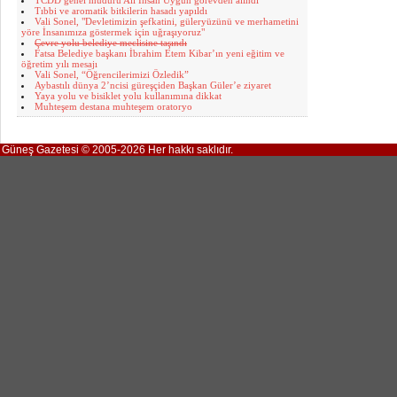
TCDD genel müdürü Ali İhsan Uygun görevden alındı
Tıbbi ve aromatik bitkilerin hasadı yapıldı
Vali Sonel, "Devletimizin şefkatini, güleryüzünü ve merhametini
yöre İnsanımıza göstermek için uğraşıyoruz"
Çevre yolu belediye meclisine taşındı
Fatsa Belediye başkanı İbrahim Etem Kibar’ın yeni eğitim ve
öğretim yılı mesajı
Vali Sonel, “Öğrencilerimizi Özledik”
Aybastılı dünya 2’ncisi güreşçiden Başkan Güler’e ziyaret
Yaya yolu ve bisiklet yolu kullanımına dikkat
Muhteşem destana muhteşem oratoryo
Güneş Gazetesi © 2005-2026 Her hakkı saklıdır.