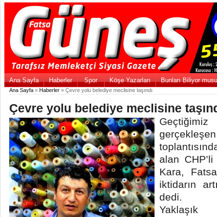
Ana Sayfa
Haberler
Spor
Köşe Yazarları
Bunları Biliyor mus
Ana Sayfa
»
Haberler
» Çevre yolu belediye meclisine taşındı
Çevre yolu belediye meclisine taşın
Geçtiğimi
gerçekleş
toplantısı
alan CHP’li
Kara, Fats
iktidarın ar
dedi.
Yaklaşık 