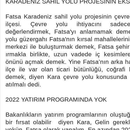
KARADENİZ SAHİL YOLU PROJESİNİN EKS
Fatsa Karadeniz sahil yolu projesinin çevr
ilçesi. Çevre yolu ihtiyacını sadec
değerlendirmek, Fatsa'yı anlamamak demek
yolu güzergahı Fatsa'nın kırsal mahallelerini
merkezi ile buluşturmak demek, Fatsa şehir
ırmakla birlikte, uzun vadede iç kesimle
önünü açmak demek. Yine Fatsa’nın arka h
ilçe ile var olan ticari bütünlüğü, coğrafi b
demek, diyen Kara çevre yolu konusunda ar
atılmalı dedi.
2022 YATIRIM PROGRAMINDA YOK
Bakanlıkların yatırım programlarının oluştu
bir fırsat olabilir diyen Kara, Gelin gerek
yekün Fatsa olarak yapalım. En azından 20