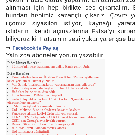
alınması için hep birlikte ses çıkartalım. B
bundan hepimiz kazançlı çıkarız. Çevre yo
ilçemiz siyasileri istiyor, kaynağı yara
iktidarın kendi açmazlarına Fatsa’yı kurb
biliyoruz ki Fatsa'nın sesi yukarıya erişse b
¬
Facebook'ta Paylaş
Yalnızca aboneler yorum yazabilir.
Diğer Manşet Haberleri:
Türkiye’nin yerel kalkınma modeline örnek şehir: Ordu
Diğer Haberler:
Fatsa belediye başkanı İbrahim Etem Kibar “Zabıta teşkilatımız
belediyemizin sokaktaki yüzüdür”
Vali Sonel, “Herkesin aşılarını yaptırmalarını arzu ediyoruz”
Fatsa bir değerini daha kaybetti.... İnci Önder vefat etti
Hafızlara belgeleri takdim edildi
Lider bentonit OSB'de hizmete girdi
Ordu Tabip Odası Başkanı Dr. Ali Coşkun “Çocuklarımız
öğretmenlere emanettir”
OSKİ’den Aybastı’ya önemli dokunuş
Ünlü Maliyeci Biltekin Özdemir hayatını kaybetti
Pencereye sıkışan kediyi Ordu itfaiyesi kurtardı
TEKNOFEST'te Aybastı GALAXY roket takımı başarı elde etti
OSKİ’den Çamaş’a evladiyelik yatırım
Başkan Güler, Ordu basını ile bir araya geldi
Buruntaş Terzilik aranan meslek olacak
Hobisini sanata dönüştürdü