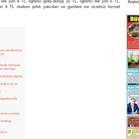
m tek yön 8 TL, öğrenci gidiş-dönüş 10 TL, öğrenci tek yön 6 TL,
ön 6 TL olurken şehit yakınları ve gazilere ise ücretsiz hizmet
mayı sürdürüyor
iyor
melerde bulundu
s alan ilçe
 ekibine eğitim
 doğru ne ise
r
nşaatlarında
ndemi yardımı
 mektup
liyor