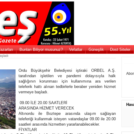
azarları
Bunları Biliyor musunuz?
Vefatlar
Güneşlik
Dost Siteler
aşladı
Ordu Büyükşehir Belediyesi iştiraki ORBEL A.Ş.
Abon
tarafından işletilen ve pandemi dolayısıyla halk
sağlığının korunması için kullanımına ara verilen
teleferik hattı alınan tedbirlerle beraber yeniden hizmet
vermeye başladı.
09.00 İLE 20.00 SAATLERİ
Hav
ARASINDA HİZMET VERECEK
Altınordu ile Boztepe arasında ulaşım sağlayan
teleferiği kullanmak isteyen vatandaşlar 09.00 ile 20.00
saatleri arasında hizmetten yararlanabilecekler.
FİYATLAR