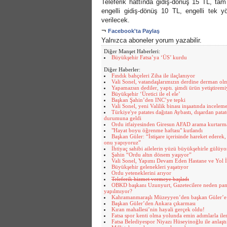
Teleferik hattında gidiş-dönüş 15 TL, ta
engelli gidiş-dönüş 10 TL, engelli tek y
verilecek.
¬
Facebook'ta Paylaş
Yalnızca aboneler yorum yazabilir.
Diğer Manşet Haberleri:
Büyükşehir Fatsa’ya ‘ÜS’ kurdu
Diğer Haberler:
Fındık bahçeleri Ziha ile ilaçlanıyor
Vali Sonel, vatandaşlarımızın derdine derman ol
Yapamazsın dediler, yaptı. şimdi ürün yetiştirem
Büyükşehir ‘Üretici ile el ele’
Başkan Şahin’den INC’ye tepki
Vali Sonel, yeni Valilik binası inşaatında incele
Türkiye'ye patates dağıtan Aybastı, dışardan patate
durumuna geldi
Ordu itfaiyesinden Giresun AFAD arama kurtarma
"Hayat boyu öğrenme haftası" kutlandı
Başkan Güler: “İstişare içerisinde hareket ederek,
onu yapıyoruz”
İhtiyaç sahibi ailelerin yüzü büyükşehirle gülüyo
Şahin “Ordu altın dönem yaşıyor”
Vali Sonel, Yapımı Devam Eden Hastane ve Yol İ
Büyükşehir gelenekleri yaşatıyor
Ordu yeteneklerini arıyor
Teleferik hizmet vermeye başladı
OBKD başkanı Uzunyurt, Gazetecilere neden pa
yapılmıyor?
Kahramanmaraşlı Müzeyyen’den başkan Güler’e
Başkan Güler’den Ankara çıkarması
Kıran mahallesi’nin hayali gerçek oldu!
Fatsa spor kenti olma yolunda emin adımlarla iler
Fatsa Belediyespor Niyazı Hüseyinoğlu ile anlaştı