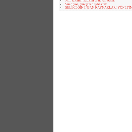
Milli takımın kapısını aralayan başarı
Şampiyon güreşçiler Aybastı'da
GELECEĞİN İNSAN KAYNAKLARI YÖNETİ