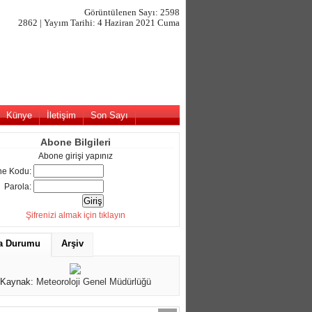
Görüntülenen Sayı: 2598
2862 | Yayım Tarihi: 4 Haziran 2021 Cuma
Künye
İletişim
Son Sayı
Abone Bilgileri
Abone girişi yapınız
e Kodu:
Parola:
Şifrenizi almak için tıklayın
a Durumu
Arşiv
Kaynak:
Meteoroloji Genel Müdürlüğü