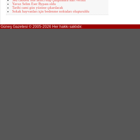
Sed caddesi’nde ikinci etap çalışmalara start verildi
Yavuz Selim Eser Bypass oldu
Tarihi cami gün yüzüne çıkarılacak
Sokak hayvanları için beslenme noktaları oluşturuldu
Güneş Gazetesi © 2005-2026 Her hakkı saklıdır.