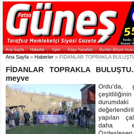
Ana Sayfa
Haberler
Spor
Köşe Yazarları
Bunları Biliyor mus
Ana Sayfa
»
Haberler
» FİDANLAR TOPRAKLA BULUŞTU...
FİDANLAR TOPRAKLA BULUŞTU...H
meyve
Ordu’da, g
çeşitliliğin
durumdaki 
değerlend
yapılan ça
daha ekl
Özdeşleşen