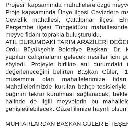
Projesi” kapsamında mahallelere özgü meyve 
Proje kapsamında Ünye ilçesi Cevizdere mah
Cevizlik mahallesi, Çatalpınar ilçesi E
Perşembe ilçesi Töngeldüzü mahallesind
meyve fidanı toprakla buluşturuldu.
ATIL DURUMDAKİ TARIM ARAZİLERİ DEĞ
Ordu Büyükşehir Belediye Başkanı Dr. 
yapılan çalışmaların gelecek nesiller için gü
söyledi. Projeyle birlikte atıl durumdaki 
değerleneceğini belirten Başkan Güler, “1
müsemma olan mahallelerimize fidan 
Mahallelerimizde kurulan bahçe tesisleriyl
bağının tekrar kurulması sağlanacak, bekl
halinde de ilgili meyvelerin bu mahallele
genişletilebilecek. Güzel ilimize hayırlı olsun
MUHTARLARDAN BAŞKAN GÜLER’E TEŞE