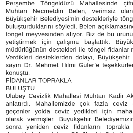
Perşembe Töngeldüzü Mahallesinde çift
Muhtarı Necmetdin Belen, verimsiz olan
Büyükşehir Belediyesi’nin destekleriyle tönge
buluşturduklarını söyledi. Belen açıklaması
töngel meyvesinden alıyor. Biz de bu ürün
yetiştirmek için çalışma başlattık. Büyü
müdürlüğünün destekleri ile töngel fidanları
Verdikleri desteklerden dolayı, Büyükşehi
sayın Dr. Mehmet Hilmi Güler’e teşekkürle
konuştu.
FİDANLAR TOPRAKLA
BULUŞTU
Ulubey Cevizlik Mahallesi Muhtarı Kadir A
anlatırdı. Mahallemizde çok fazla ceviz
geçenler yolda ceviz yedikleri için mahal
olarak vermişler. Büyükşehir Belediyemizin 
sonra yeniden ceviz fidanlarını toprakla