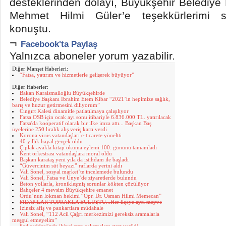
desteklerinden dolayı, Büyükşehir Belediye
Mehmet Hilmi Güler’e teşekkürlerimi s
konuştu.
¬
Facebook'ta Paylaş
Yalnızca aboneler yorum yazabilir.
Diğer Manşet Haberleri:
“Fatsa, yatırım ve hizmetlerle gelişerek büyüyor”
Diğer Haberler:
Bakan Karaismailoğlu Büyükşehirde
Belediye Başkanı İbrahim Etem Kibar “2021’in hepimize sağlık,
barış ve huzur getirmesini diliyorum”
Cıngırt Kalesi dinamitle patlatılmaya çalışılıyor
Fatsa OSB için ocak ayı sonu itibariyle 6.836.000 TL. yatırılacak
Fatsa'da kooperatif olarak bir ilke imza attı... Başkan Baş
üyelerine 250 liralık alış veriş kartı verdi
Korona virüs vatandaşları e-ticarete yöneltti
40 yıllık hayal gerçek oldu
Çıplak ayakla kitap okuma eylemi 100. gününü tamamladı
Kent orkestrası vatandaşlara moral oldu
Başkan karataş yeni yıla da istihdam ile başladı
“Güvercinim süt beyazı” raflarda yerini aldı
Vali Sonel, sosyal market’te incelemede bulundu
Vali Sonel, Fatsa ve Ünye’de ziyaretlerde bulundu
Beton yollarla, kronikleşmiş sorunlar kökten çözülüyor
Bahçeler 4 mevsim Büyükşehire emanet
Ordu’nun lokman hekimi “Opr. Dr. Osman Hilmi Memecan”
FİDANLAR TOPRAKLA BULUŞTU...Her ilçeye ayrı meyve
İzinsiz afiş ve pankartlara müdahale
Vali Sonel, “112 Acil Çağrı merkezimizi gereksiz aramalarla
meşgul etmeyelim”