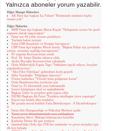
Yalnızca aboneler yorum yazabilir.
Diğer Manşet Haberleri:
AK Parti ilçe başkan İsa Yüksel “Partimizde isimlerin hiçbir
önemi yok”
Diğer Haberler:
MHP Fatsa ilçe başkanı Murat Kaçak “Delegemin oyunu bir şeref
nişanesi olarak taşıyacağım”
Fatsa’nın 40 yıllık sorunu çözülüyor
Yaylada balon turizmi
Fatsa OSB Anaokulu ve Kreşine kavuşuyor
CHP Fatsa ilçe başkanı Murat İnanlı, “Başkan Kibar top çevirmek
yerine, sorunları açıklığa kavuştursun”
85 yaşında Koronavirüsü yendi
Prof. Dr. İsmet Dindar taburcu oldu
Aydın Beyoğlu Koronavirüse yakalandı
Ordu Milletvekili Ergün Taşcı “İstihdamı teşvik ediyor, borçları
yapılandırıyoruz”
''Akıl Fikir Fabrikası'' gülmekten kırdı geçirdi
Süha Topaloğlu “Doğalgaz istiyoruz”
Üreten kadınlara “Yöresel ürün geliştirme kursu”
Ordu Bembirsen'den üyelerine jest
Fatsa’ya 35 dönümlük yeni kabristanlık
Gezici kütüphane okul ve mahallelerde
Başkan Güler’in projeleri gelir kapısı oldu
FATBO Başkanı Ali Feyzi "Fındıkta tekelleşme zirve yapmıştır"
Kayra’nın hedefi altın madalya
Bir puanla moral bulduk Fatsa Belediyespor : 0 Diyarbekirspor :
0
İstem Aile Danışmanlığı ve Psikoloji Merkezi açıldı
Yason çevre düzenlemesinde sona yaklaşılıyor
Karadeniz Alevi- Bektaşi federasyonu kuruldu
Kadınlar Demir Ali için üretiyor
İstanbul'daki Ordu ilçe STK'ları madenler ve çevre sorunları için
ilk kez buluştu