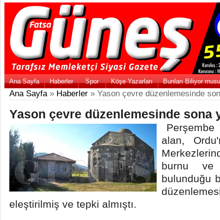
Ana Sayfa
Haberler
Spor
Köşe Yazarları
Bunları Biliyor mus
Ana Sayfa
»
Haberler
» Yason çevre düzenlemesinde sona
Yason çevre düzenlemesinde sona y
Perşembe İl
alan, Ord
Merkezler
burnu ve 
bulunduğu b
düzenleme
eleştirilmiş ve tepki almıştı.