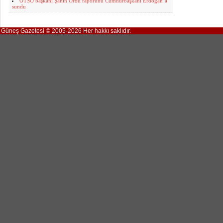
OTSO başkanı Şahin Ordu raporunu Cumhurbaşkanı Erdoğan’a
sundu
Güneş Gazetesi © 2005-2026 Her hakkı saklıdır.