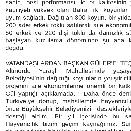
sahip, besi performansı ile et kalitesini
kabiliyeti yüksek olan Bafra Irkı koyunla
uyum sağladı. Dağıtılan 300 koyun, bir yıld
200 adet erkek toklu satılarak aile ekonomi
50 erkek ve 220 dişi toklu da damızlık sü
başlayan kuzulama döneminde şu ana k
doğdu.
VATANDAŞLARDAN BAŞKAN GÜLER’E TE
Altınordu Yaraşlı Mahallesi’nde yaş
Belediyesi’nin dağıttığı koyunların yetiştirici
projenin aile ekonomilerine önemli bir kat
Gül yaptığı açıklamada, “ Daha önce deni
Türkiye’ye dönüp, mahallemde hayvancılı
önce Büyükşehir Belediyemizin destekleriyl
desteği aldım. Bir yıl içerisinde bu sa
Hayvancılık bizim geçim kaynağımız. Sür