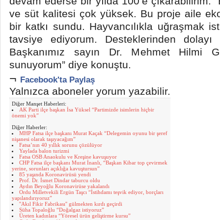
devam ederse bir yılda 100’e çıkarabilirim.
ve süt kalitesi çok yüksek. Bu proje aile 
bir katkı sundu. Hayvancılıkla uğraşmak ist
tavsiye ediyorum. Desteklerinden dolayı
Başkanımız sayın Dr. Mehmet Hilmi Gül
sunuyorum” diye konuştu.
¬
Facebook'ta Paylaş
Yalnızca aboneler yorum yazabilir.
Diğer Manşet Haberleri:
AK Parti ilçe başkan İsa Yüksel “Partimizde isimlerin hiçbir
önemi yok”
Diğer Haberler:
MHP Fatsa ilçe başkanı Murat Kaçak “Delegemin oyunu bir şeref
nişanesi olarak taşıyacağım”
Fatsa’nın 40 yıllık sorunu çözülüyor
Yaylada balon turizmi
Fatsa OSB Anaokulu ve Kreşine kavuşuyor
CHP Fatsa ilçe başkanı Murat İnanlı, “Başkan Kibar top çevirmek
yerine, sorunları açıklığa kavuştursun”
85 yaşında Koronavirüsü yendi
Prof. Dr. İsmet Dindar taburcu oldu
Aydın Beyoğlu Koronavirüse yakalandı
Ordu Milletvekili Ergün Taşcı “İstihdamı teşvik ediyor, borçları
yapılandırıyoruz”
''Akıl Fikir Fabrikası'' gülmekten kırdı geçirdi
Süha Topaloğlu “Doğalgaz istiyoruz”
Üreten kadınlara “Yöresel ürün geliştirme kursu”