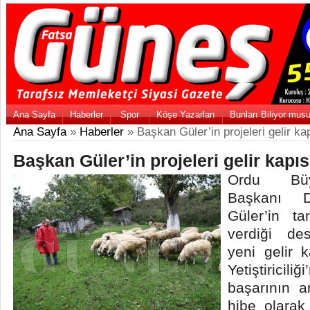
Ana Sayfa
Haberler
Spor
Köşe Yazarları
Bunları Biliyor mus
Ana Sayfa
»
Haberler
» Başkan Güler’in projeleri gelir ka
Başkan Güler’in projeleri gelir kapıs
Ordu Büy
Başkanı 
Güler’in t
verdiği des
yeni gelir k
Yetiştiric
başarının a
hibe olarak