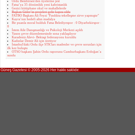
Ordu Bembirsen'den üyelerine jest
Fatsa’ya 35 dönümlük yeni kabristanlık
Gezici kütüphane okul ve mahallelerde
Başkan Güler’in projeleri gelir kapısı oldu
FATBO Başkanı Ali Feyzi "Fındıkta tekelleşme zirve yapmıştır"
Kayra’nın hedefi altın madalya
Bir puanla moral bulduk Fatsa Belediyespor : 0 Diyarbekirspor :
0
İstem Aile Danışmanlığı ve Psikoloji Merkezi açıldı
Yason çevre düzenlemesinde sona yaklaşılıyor
Karadeniz Alevi- Bektaşi federasyonu kuruldu
Kadınlar Demir Ali için üretiyor
İstanbul'daki Ordu ilçe STK'ları madenler ve çevre sorunları için
ilk kez buluştu
OTSO başkanı Şahin Ordu raporunu Cumhurbaşkanı Erdoğan’a
sundu
Güneş Gazetesi © 2005-2026 Her hakkı saklıdır.