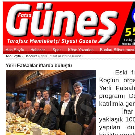
Ana Sayfa
Haberler
Spor
Köşe Yazarları
Bunları Biliyor mus
Ana Sayfa
»
Haberler
» Yerli Fatsalılar iftarda buluştu
Yerli Fatsalılar iftarda buluştu
Eski fınd
Koç’un org
Yerli Fatsal
programı D
katılımla ger
İftar pr
yaklaşık 100
yapılan d
birlikte oruçl