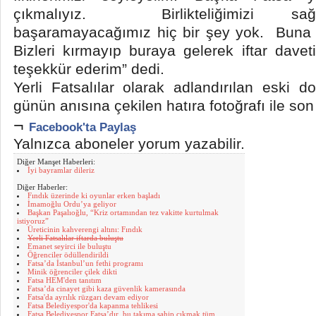
çıkmalıyız. Birlikteliğimizi sa
başaramayacağımız hiç bir şey yok. Buna 
Bizleri kırmayıp buraya gelerek iftar daveti
teşekkür ederim” dedi.
Yerli Fatsalılar olarak adlandırılan eski do
günün anısına çekilen hatıra fotoğrafı ile son
¬
Facebook'ta Paylaş
Yalnızca aboneler yorum yazabilir.
Diğer Manşet Haberleri:
İyi bayramlar dileriz
Diğer Haberler:
Fındık üzerinde ki oyunlar erken başladı
İmamoğlu Ordu’ya geliyor
Başkan Paşalıoğlu, “Kriz ortamından tez vakitte kurtulmak
istiyoruz”
Üreticinin kahverengi altını: Fındık
Yerli Fatsalılar iftarda buluştu
Emanet seyirci ile buluştu
Öğrenciler ödüllendirildi
Fatsa’da İstanbul’un fethi programı
Minik öğrenciler çilek dikti
Fatsa HEM'den tanıtım
Fatsa’da cinayet gibi kaza güvenlik kamerasında
Fatsa'da ayrılık rüzgarı devam ediyor
Fatsa Belediyespor'da kapanma tehlikesi
Fatsa Belediyespor Fatsa’dır, bu takıma sahip çıkmak tüm