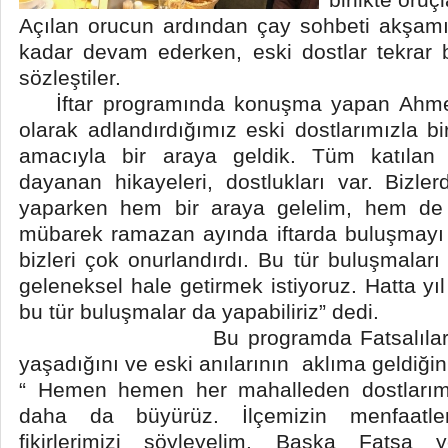
Açılan orucun ardından çay sohbeti akşamın
kadar devam ederken, eski dostlar tekrar 
sözleştiler.
İftar programında konuşma yapan Ahmet K
olarak adlandırdığımız eski dostlarımızla bir
amacıyla bir araya geldik. Tüm katılan 
dayanan hikayeleri, dostlukları var. Bizl
yaparken hem bir araya gelelim, hem de 
mübarek ramazan ayında iftarda buluşmayı is
bizleri çok onurlandırdı. Bu tür buluşmaları 
geleneksel hale getirmek istiyoruz. Hatta yı
bu tür buluşmalar da yapabiliriz” dedi.
Bu programda Fatsalılar ruhun
yaşadığını ve eski anılarının aklıma geldiğ
“ Hemen hemen her mahalleden dostlarımız
daha da büyürüz. İlçemizin menfaatle
fikirlerimizi söyleyelim. Başka Fatsa 