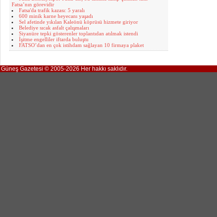
Fatsa’nın görevidir
Fatsa'da trafik kazası: 5 yaralı
600 minik karne heyecanı yaşadı
Sel afetinde yıkılan Kaleönü köprüsü hizmete giriyor
Belediye sıcak asfalt çalışmaları
Siyanüre tepki gösterenler toplantıdan atılmak istendi
İşitme engelliler iftarda buluştu
FATSO’dan en çok istihdam sağlayan 10 firmaya plaket
Güneş Gazetesi © 2005-2026 Her hakkı saklıdır.