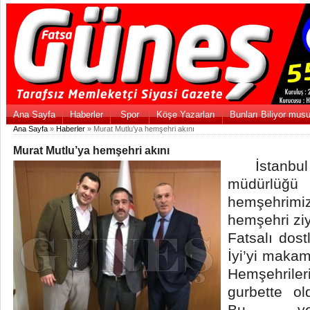
Ana Sayfa
Haberler
Spor
Köşe Yazarları
Bunları Biliyor mus
Ana Sayfa
»
Haberler
» Murat Mutlu’ya hemşehri akını
Murat Mutlu’ya hemşehri akını
İstanbul
müdürlüğü
hemşehrim
hemşehri ziy
Fatsalı dost
İyi’yi makam
Hemşehril
gurbette o
Bu vesi