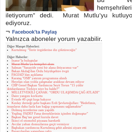
hemşehril
iletiyorum” dedi. Murat Mutlu’yu kutluyo
ediyoruz.
¬
Facebook'ta Paylaş
Yalnızca aboneler yorum yazabilir.
Diğer Manşet Haberleri:
Kurtulmuş: "Terör örgütlerine diz çöktüreceğiz"
Diğer Haberler:
İnanır’la buluştular
Murat Mutlu’ya hemşehri akını
Salman “Sanayide yeni bir alana ihtiyacımız var”
Bakan Akdağ'dan Ordu büyükşehire övgü
FAGİAD’dan açıklama
Karataş "OSB" yatırım programına alındı
Heyelan olan yolda çalışmalar aralıksız devam ediyor
CHP Genel Başkan Yardımcısı Seyit Torun “15 yıldır
iktidardasınız Türkiye niye bu halde?”
MİLLETVEKİLİ ÇANAK: “ORDU ULAŞIMDA ÇAĞ ATLADI”
Daire yangını korkuttu
Evinde 40 çeşit kuşa bakıyor
Kızılay derneği şube başkanı Erdi Şevketoğulları: "Hedefimiz,
insanların daha fazla kan bağışı yapmasını sağlamaktır”
Dolmuş ücretlerine zam yapıldı
Yeşiltaş: FADEF Fatsa derneklerinin içinden doğmuştur”
Başkan Baş’tan genel kurula davet
İkinci el otomobil piyasası hareketli
Avcılar yaban domuzlarına geçit vermiyor
Başbakan yardımcısı Kurtulmuş şehit ailesini ziyare etti
Pazarcılardan vatandaşa çağrı