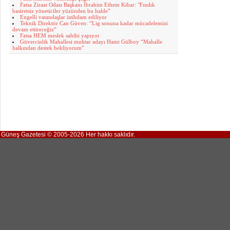
Fatsa Ziraat Odası Başkanı İbrahim Ethem Kibar: "Fındık
basiretsiz yöneticiler yüzünden bu halde”
Engelli vatandaşlar istihdam ediliyor
Teknik Direktör Can Güven: “Lig sonuna kadar mücadelemizi
devam ettireceğiz”
Fatsa HEM meslek sahibi yapıyor
Güvercinlik Mahallesi muhtar adayı Hami Gülboy “Mahalle
halkından destek bekliyorum”
Güneş Gazetesi © 2005-2026 Her hakkı saklıdır.