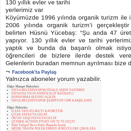
130 yıllık evler ve tarihi
yerlerimiz var
Köyümüzde 1996 yılında organik turizm ile ilgi
2006 yılında organik turizm’i gerçekleşti
belirten Hüsnü Yücebaş: “Şu anda 47 üreti
yapıyor. 130 yıllık evler ve tarihi yerleri
yaptık ve bunda da başarılı olmak istiyo
öğrencileri de bizlere ilerde destek ver
Gelenlerin buradan memnun ayrılması bize de
¬
Facebook'ta Paylaş
Yalnızca aboneler yorum yazabilir.
Diğer Manşet Haberleri:
FATSA BELEDİYESPOR FİNALE ADINI YAZDIRDI
FATSA'DA YILIN ANNESİ ELİF BAĞDATLI
DONDURMA SEZONU AÇILDI
FATSA BELEDİYESPOR ŞAMPİYON GİBİ KARŞILANDI
Diğer Haberler:
İLYAS TATLIELMA'YI KAYBETTİK
ÇITAK FATSA'YA GELDİ
OKTAY EKŞİ FATSA'YA GELDİ
ÇEYREK ALTININ FİYATI 100 TL'Yİ GEÇTİ
Halil Tatlıgül Hoca Kabri Başında Anıldı
MİNİK TRAFİK POLİSLERDEN SÜRÜCÜLERE ÇİKOLATA