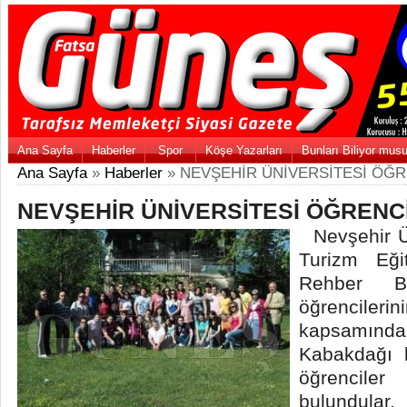
Ana Sayfa
Haberler
Spor
Köşe Yazarları
Bunları Biliyor mus
Ana Sayfa
»
Haberler
» NEVŞEHİR ÜNİVERSİTESİ ÖĞR
NEVŞEHİR ÜNİVERSİTESİ ÖĞRENCİ
Nevşehir Ün
Turizm Eği
Rehber B
öğrenciler
kapsamınd
Kabakdağı 
öğrencil
bulundular