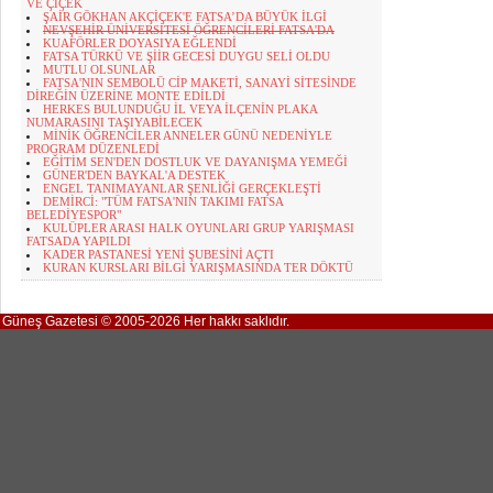
VE ÇİÇEK
ŞAİR GÖKHAN AKÇİÇEK'E FATSA’DA BÜYÜK İLGİ
NEVŞEHİR ÜNİVERSİTESİ ÖĞRENCİLERİ FATSA'DA
KUAFÖRLER DOYASIYA EĞLENDİ
FATSA TÜRKÜ VE ŞİİR GECESİ DUYGU SELİ OLDU
MUTLU OLSUNLAR
FATSA'NIN SEMBOLÜ CİP MAKETİ, SANAYİ SİTESİNDE
DİREĞİN ÜZERİNE MONTE EDİLDİ
HERKES BULUNDUĞU İL VEYA İLÇENİN PLAKA
NUMARASINI TAŞIYABİLECEK
MİNİK ÖĞRENCİLER ANNELER GÜNÜ NEDENİYLE
PROGRAM DÜZENLEDİ
EĞİTİM SEN'DEN DOSTLUK VE DAYANIŞMA YEMEĞİ
GÜNER'DEN BAYKAL'A DESTEK
ENGEL TANIMAYANLAR ŞENLİĞİ GERÇEKLEŞTİ
DEMİRCİ: "TÜM FATSA'NIN TAKIMI FATSA
BELEDİYESPOR"
KULÜPLER ARASI HALK OYUNLARI GRUP YARIŞMASI
FATSADA YAPILDI
KADER PASTANESİ YENİ ŞUBESİNİ AÇTI
KURAN KURSLARI BİLGİ YARIŞMASINDA TER DÖKTÜ
Güneş Gazetesi © 2005-2026 Her hakkı saklıdır.