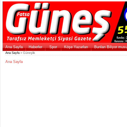
Ana Sayfa
Haberler
Spor
Köşe Yazarları
Bunları Biliyor mus
Ana Sayfa
» Güneşlik
Ana Sayfa