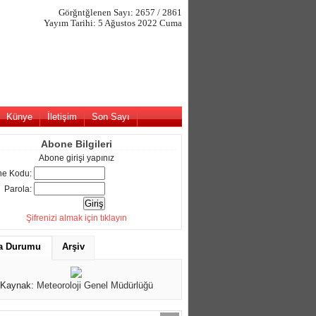
Görğntğlenen Sayı: 2657 / 2861
Yayım Tarihi: 5 Ağustos 2022 Cuma
Künye
İletişim
Son Sayı
Abone Bilgileri
Abone girişi yapınız
e Kodu:
Parola:
Şifrenizi almak için tıklayın
a Durumu
Arşiv
Kaynak:
Meteoroloji Genel Müdürlüğü