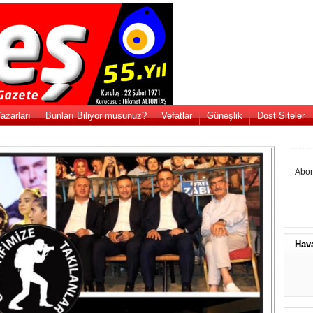
azarları
Bunları Biliyor musunuz?
Vefatlar
Güneşlik
Dost Siteler
Abon
Hav