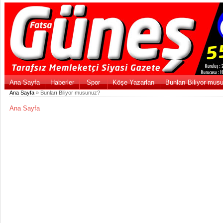
Ana Sayfa
Haberler
Spor
Köşe Yazarları
Bunları Biliyor mus
Ana Sayfa
» Bunları Biliyor musunuz?
Ana Sayfa