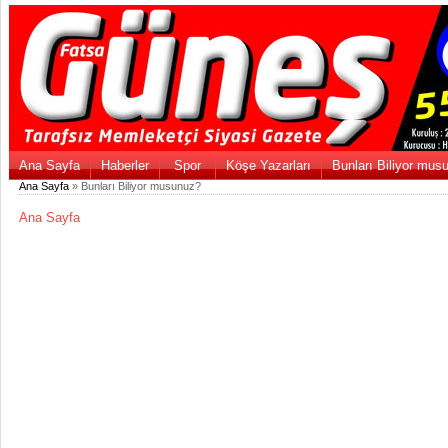
Ana Sayfa
Haberler
Spor
Köşe Yazarları
Bunları Biliyor mus
Ana Sayfa
» Bunları Biliyor musunuz?
Ana Sayfa