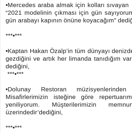
•Mercedes araba almak için kolları sıvayan
“2021 modelinin çıkması için gün sayıyorum.
gün arabayı kapının önüne koyacağım” dediğ
***•***
•Kaptan Hakan Özalp’in tüm dünyayı denizde
gezdiğini ve artık her limanda tanıdığım va
dediğini,
***•***
•Dolunay Restoran müzisyenlerinden 
Misafirlerimizin isteğine göre repertuarım
yeniliyorum. Müşterilerimizin memn
üzerindedir’dediğini,
***•***