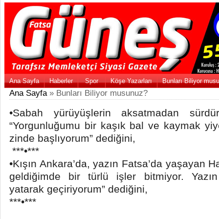
Ana Sayfa
Haberler
Spor
Köşe Yazarları
Bunları Biliyor mus
Ana Sayfa
» Bunları Biliyor musunuz?
•Sabah yürüyüşlerin aksatmadan sürdür
“Yorgunluğumu bir kaşık bal ve kaymak yiy
zinde başlıyorum” dediğini,
***•***
•Kışın Ankara’da, yazın Fatsa’da yaşayan Hali
geldiğimde bir türlü işler bitmiyor. Yazı
yatarak geçiriyorum” dediğini,
***•***