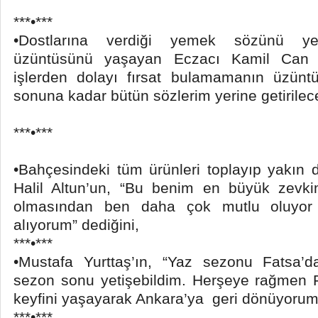
***•***
•Dostlarına verdiği yemek sözünü ye
üzüntüsünü yaşayan Eczacı Kamil Can 
işlerden dolayı fırsat bulamamanın üzünt
sonuna kadar bütün sözlerim yerine getirilecek
***•***
•Bahçesindeki tüm ürünleri toplayıp yakın 
Halil Altun’un, “Bu benim en büyük zevki
olmasından ben daha çok mutlu oluyor 
alıyorum” dediğini,
***•***
•Mustafa Yurttaş’ın, “Yaz sezonu Fatsa’
sezon sonu yetişebildim. Herşeye rağmen F
keyfini yaşayarak Ankara’ya geri dönüyorum”
***•***