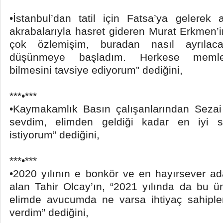
•İstanbul’dan tatil için Fatsa’ya gelerek
akrabalarıyla hasret gideren Murat Erkmen’i
çok özlemişim, buradan nasıl ayrıla
düşünmeye başladım. Herkese memleke
bilmesini tavsiye ediyorum” dediğini,
***•***
•Kaymakamlık Basın çalışanlarından Sezai 
sevdim, elimden geldiği kadar en iyi s
istiyorum” dediğini,
***•***
•2020 yılının e bonkör ve en hayırsever a
alan Tahir Olcay’ın, “2021 yılında da bu 
elimde avucumda ne varsa ihtiyaç sahiple
verdim” dediğini,